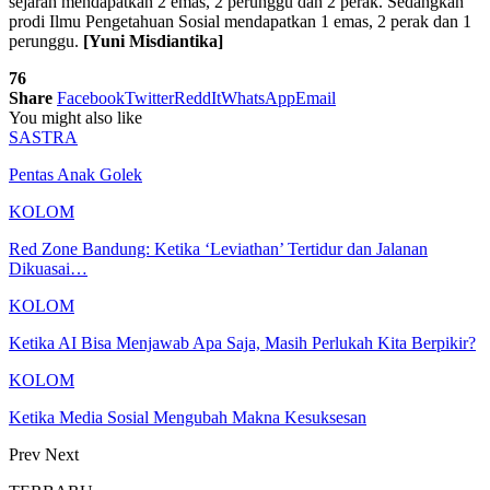
sejarah mendapatkan 2 emas, 2 perunggu dan 2 perak. Sedangkan
prodi Ilmu Pengetahuan Sosial mendapatkan 1 emas, 2 perak dan 1
perunggu.
[Yuni Misdiantika]
76
Share
Facebook
Twitter
ReddIt
WhatsApp
Email
You might also like
SASTRA
Pentas Anak Golek
KOLOM
Red Zone Bandung: Ketika ‘Leviathan’ Tertidur dan Jalanan
Dikuasai…
KOLOM
Ketika AI Bisa Menjawab Apa Saja, Masih Perlukah Kita Berpikir?
KOLOM
Ketika Media Sosial Mengubah Makna Kesuksesan
Prev
Next