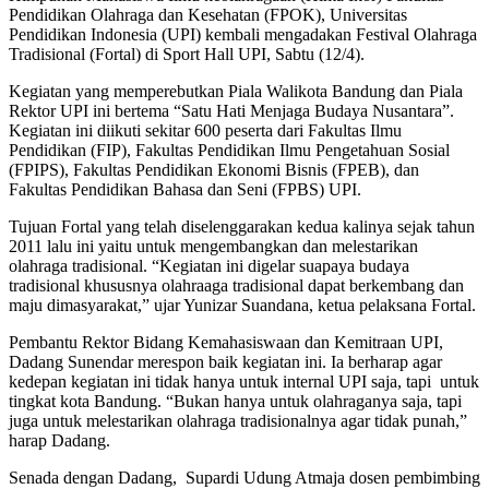
Pendidikan Olahraga dan Kesehatan (FPOK), Universitas
Pendidikan Indonesia (UPI) kembali mengadakan Festival Olahraga
Tradisional (Fortal) di Sport Hall UPI, Sabtu (12/4).
Kegiatan yang memperebutkan Piala Walikota Bandung dan Piala
Rektor UPI ini bertema “Satu Hati Menjaga Budaya Nusantara”.
Kegiatan ini diikuti sekitar 600 peserta dari Fakultas Ilmu
Pendidikan (FIP), Fakultas Pendidikan Ilmu Pengetahuan Sosial
(FPIPS), Fakultas Pendidikan Ekonomi Bisnis (FPEB), dan
Fakultas Pendidikan Bahasa dan Seni (FPBS) UPI.
Tujuan Fortal yang telah diselenggarakan kedua kalinya sejak tahun
2011 lalu ini yaitu untuk mengembangkan dan melestarikan
olahraga tradisional. “Kegiatan ini digelar suapaya budaya
tradisional khususnya olahraaga tradisional dapat berkembang dan
maju dimasyarakat,” ujar Yunizar Suandana, ketua pelaksana Fortal.
Pembantu Rektor Bidang Kemahasiswaan dan Kemitraan UPI,
Dadang Sunendar merespon baik kegiatan ini. Ia berharap agar
kedepan kegiatan ini tidak hanya untuk internal UPI saja, tapi untuk
tingkat kota Bandung. “Bukan hanya untuk olahraganya saja, tapi
juga untuk melestarikan olahraga tradisionalnya agar tidak punah,”
harap Dadang.
Senada dengan Dadang, Supardi Udung Atmaja dosen pembimbing