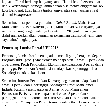
kegiatan Fortal berharap hal yang sama. “Kami lebih bersemangat
untuk kedepannya, semoga tahun depan bisa menyelenggarakan se-
kota Bandung, tidak hanya tingkat universitas saja,” ujarnya saat
ditemui
isolapos.com.
Selain itu, juara pertama permainan
Gebuk Bantal
, Mahasiswa
Manajemen Industri Katering 2011, Muhammad Adi Suryawijaya
merasa senang dengan adanya kegiatan ini. “Kegiatannya bagus,
disini memperkenalkan permainan-permainan tradisional yang baru
saya tahu,” ungkapnya.
Pemenang Lomba Fortal UPI 2012
Pemenang lomba fortal mendapatkan medali yang beragam. Seperti
Program studi (prodi) Manajemen mendapatkan 1 emas, 3 perak dan
1 perunggu. Prodi Pendidikan Ekonomi mendapatkan 3 perak dan 2
perunggu. Pendidikan Akuntansi mendapatkan 3 perunggu. Prodi
Sosiologi mendapatkan 1 emas.
Selain itu, Jurusan Pendidikan Kewarganegaraan mendapatkan 1
emas, 1 perak, dan 1 perunggu. Sedangkan Prodi Manajemen
Industri Katering mendapatkan 3 emas. Prodi Manajemen
Pemasaran Pariwisata mendapatkan 4 emas, 3 perak dan 4
perunggu. Jurusan Pendidikan Guru Sekolah Dasar mendapatkan 2
emas. Prodi Manajemen Perkantoran mendapatkan 1 emas. Jurusan