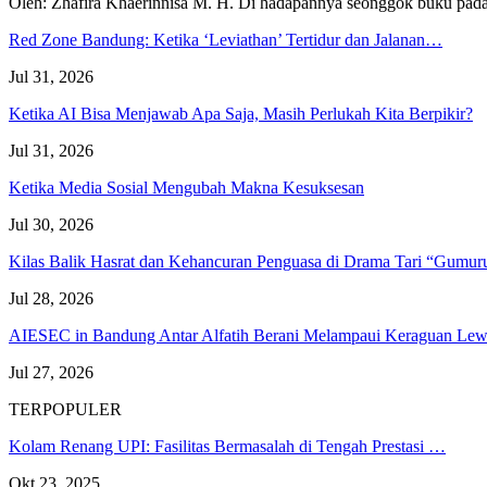
Oleh: Zhafira Khaerinnisa M. H.
Di hadapannya seonggok buku
pada
Red Zone Bandung: Ketika ‘Leviathan’ Tertidur dan Jalanan…
Jul 31, 2026
Ketika AI Bisa Menjawab Apa Saja, Masih Perlukah Kita Berpikir?
Jul 31, 2026
Ketika Media Sosial Mengubah Makna Kesuksesan
Jul 30, 2026
Kilas Balik Hasrat dan Kehancuran Penguasa di Drama Tari “Gumu
Jul 28, 2026
AIESEC in Bandung Antar Alfatih Berani Melampaui Keraguan L
Jul 27, 2026
TERPOPULER
Kolam Renang UPI: Fasilitas Bermasalah di Tengah Prestasi …
Okt 23, 2025