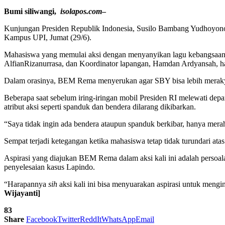
Bumi siliwangi,
isolapos.com
–
Kunjungan Presiden Republik Indonesia, Susilo Bambang Yudhoyono
Kampus UPI, Jumat (29/6).
Mahasiswa yang memulai aksi dengan menyanyikan lagu kebangsaan
AlfianRizanurrasa, dan Koordinator lapangan, Hamdan Ardyansah, haru
Dalam orasinya, BEM Rema menyerukan agar SBY bisa lebih merakya
Beberapa saat sebelum iring-iringan mobil Presiden RI melewati dep
atribut aksi seperti spanduk dan bendera dilarang dikibarkan.
“Saya tidak ingin ada bendera ataupun spanduk berkibar, hanya merah
Sempat terjadi ketegangan ketika mahasiswa tetap tidak turundari 
Aspirasi yang diajukan BEM Rema dalam aksi kali ini adalah persoal
penyelesaian kasus Lapindo.
“Harapannya
sih
aksi kali ini bisa menyuarakan aspirasi untuk meng
Wijayanti]
83
Share
Facebook
Twitter
ReddIt
WhatsApp
Email