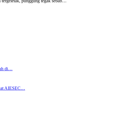
 tergeletak,
punggung tegak
sebab
…
ruh di…
ewat AIESEC…