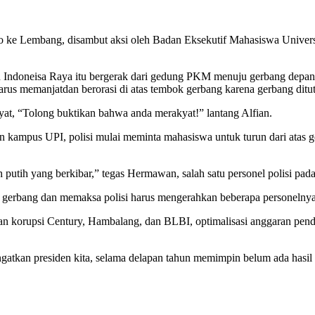
 ke Lembang, disambut aksi oleh Badan Eksekutif Mahasiswa Univer
 Indoneisa Raya itu bergerak dari gedung PKM menuju gerbang dep
s memanjatdan berorasi di atas tembok gerbang karena gerbang ditutup
t, “Tolong buktikan bahwa anda merakyat!” lantang Alfian.
an kampus UPI, polisi mulai meminta mahasiswa untuk turun dari atas
 putih yang berkibar,” tegas Hermawan, salah satu personel polisi pa
atas gerbang dan memaksa polisi harus mengerahkan beberapa personel
an korupsi Century, Hambalang, dan BLBI, optimalisasi anggaran pendid
ingatkan presiden kita, selama delapan tahun memimpin belum ada hasi