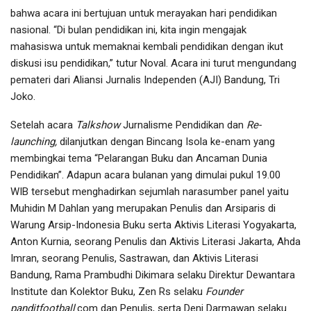
bahwa acara ini bertujuan untuk merayakan hari pendidikan
nasional. “Di bulan pendidikan ini, kita ingin mengajak
mahasiswa untuk memaknai kembali pendidikan dengan ikut
diskusi isu pendidikan,” tutur Noval. Acara ini turut mengundang
pemateri dari Aliansi Jurnalis Independen (AJI) Bandung, Tri
Joko.
Setelah acara
Talkshow
Jurnalisme Pendidikan dan
Re-
launching
,
dilanjutkan dengan Bincang Isola ke-enam yang
membingkai tema “Pelarangan Buku dan Ancaman Dunia
Pendidikan”. Adapun acara bulanan yang dimulai pukul 19.00
WIB tersebut menghadirkan sejumlah narasumber panel yaitu
Muhidin M Dahlan yang merupakan Penulis dan Arsiparis di
Warung Arsip-Indonesia Buku serta Aktivis Literasi Yogyakarta,
Anton Kurnia, seorang Penulis dan Aktivis Literasi Jakarta, Ahda
Imran, seorang Penulis, Sastrawan, dan Aktivis Literasi
Bandung, Rama Prambudhi Dikimara selaku Direktur Dewantara
Institute dan Kolektor Buku, Zen Rs selaku
Founder
panditfootball
.com dan Penulis, serta Deni Darmawan selaku