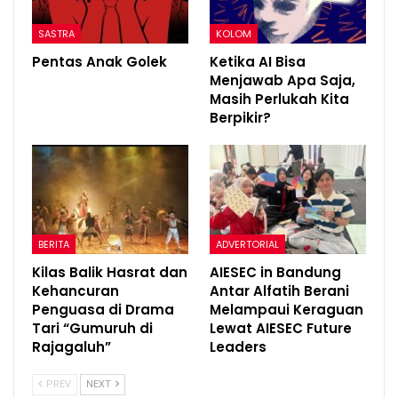
SASTRA
KOLOM
Pentas Anak Golek
Ketika AI Bisa
Menjawab Apa Saja,
Masih Perlukah Kita
Berpikir?
BERITA
ADVERTORIAL
Kilas Balik Hasrat dan
AIESEC in Bandung
Kehancuran
Antar Alfatih Berani
Penguasa di Drama
Melampaui Keraguan
Tari “Gumuruh di
Lewat AIESEC Future
Rajagaluh”
Leaders
PREV
NEXT