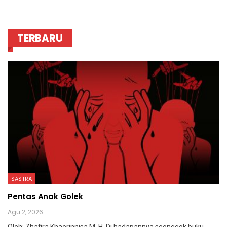
TERBARU
SASTRA
Pentas Anak Golek
Agu 2, 2026
Oleh: Zhafira Khaerinnisa M. H.
Di hadapannya seonggok buku