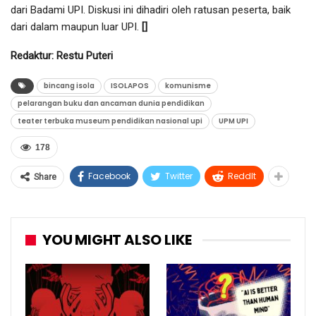
dari Badami UPI. Diskusi ini dihadiri oleh ratusan peserta, baik
dari dalam maupun luar UPI.
[]
Redaktur: Restu Puteri
bincang isola
ISOLAPOS
komunisme
pelarangan buku dan ancaman dunia pendidikan
teater terbuka museum pendidikan nasional upi
UPM UPI
178
Facebook
Twitter
ReddIt
Share
YOU MIGHT ALSO LIKE