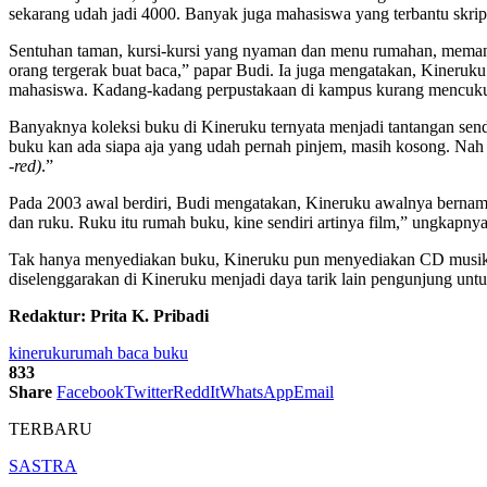
sekarang udah jadi 4000. Banyak juga mahasiswa yang terbantu skrips
Sentuhan taman, kursi-kursi yang nyaman dan menu rumahan, memang 
orang tergerak buat baca,” papar Budi. Ia juga mengatakan, Kineruk
mahasiswa. Kadang-kadang perpustakaan di kampus kurang mencukupi, j
Banyaknya koleksi buku di Kineruku ternyata menjadi tantangan sen
buku kan ada siapa aja yang udah pernah pinjem, masih kosong. Nah i
-red)
.”
Pada 2003 awal berdiri, Budi mengatakan, Kineruku awalnya bernama
dan ruku. Ruku itu rumah buku, kine sendiri artinya film,” ungkapnya
Tak hanya menyediakan buku, Kineruku pun menyediakan CD musik dan
diselenggarakan di Kineruku menjadi daya tarik lain pengunjung unt
Redaktur: Prita K. Pribadi
kineruku
rumah baca buku
833
Share
Facebook
Twitter
ReddIt
WhatsApp
Email
TERBARU
SASTRA