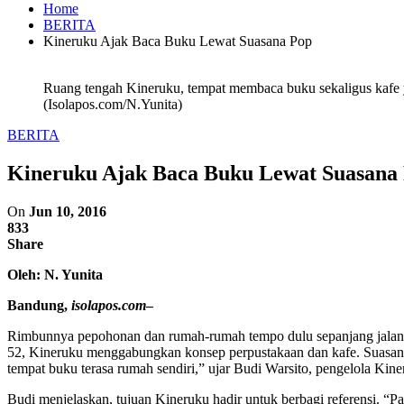
Home
BERITA
Kineruku Ajak Baca Buku Lewat Suasana Pop
Ruang tengah Kineruku, tempat membaca buku sekaligus kafe y
(Isolapos.com/N.Yunita)
BERITA
Kineruku Ajak Baca Buku Lewat Suasana
On
Jun 10, 2016
833
Share
Oleh: N. Yunita
Bandung,
isolapos.com
–
Rimbunnya pepohonan dan rumah-rumah tempo dulu sepanjang jalan Heg
52, Kineruku menggabungkan konsep perpustakaan dan kafe. Suasan
tempat buku terasa rumah sendiri,” ujar Budi Warsito, pengelola Kine
Budi menjelaskan, tujuan Kineruku hadir untuk berbagi referensi. “P