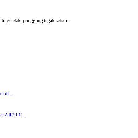
 tergeletak,
punggung tegak
sebab
…
ruh di…
ewat AIESEC…