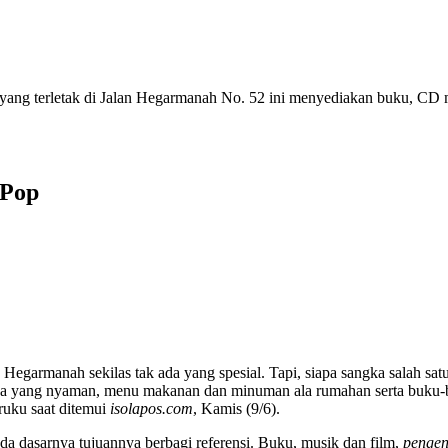
ang terletak di Jalan Hegarmanah No. 52 ini menyediakan buku, CD mu
 Pop
armanah sekilas tak ada yang spesial. Tapi, siapa sangka salah satu 
a yang nyaman, menu makanan dan minuman ala rumahan serta buku-bu
ruku saat ditemui
isolapos.com
, Kamis (9/6).
ada dasarnya tujuannya berbagi referensi. Buku, musik dan film,
penge