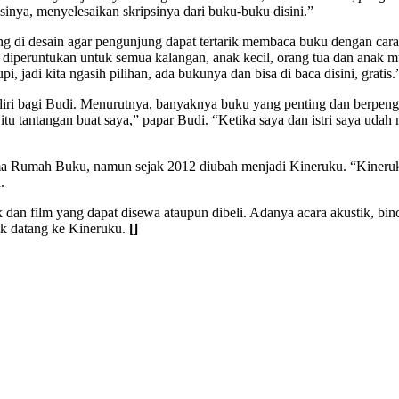
inya, menyelesaikan skripsinya dari buku-buku disini.”
di desain agar pengunjung dapat tertarik membaca buku dengan cara 
u diperuntukan untuk semua kalangan, anak kecil, orang tua dan anak 
adi kita ngasih pilihan, ada bukunya dan bisa di baca disini, gratis.
diri bagi Budi. Menurutnya, banyaknya buku yang penting dan berpeng
tu tantangan buat saya,” papar Budi. “Ketika saya dan istri saya udah
 Rumah Buku, namun sejak 2012 diubah menjadi Kineruku. “Kineruku aw
.
 film yang dapat disewa ataupun dibeli. Adanya acara akustik, binca
uk datang ke Kineruku.
[]