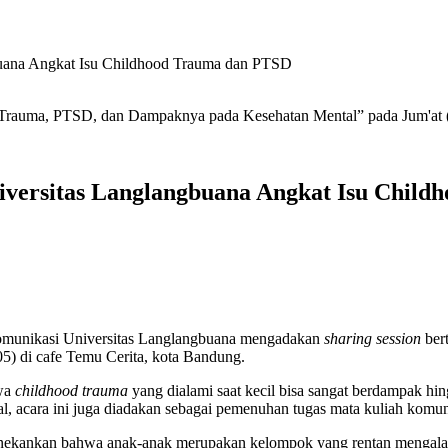
buana Angkat Isu Childhood Trauma dan PTSD
d Trauma, PTSD, dan Dampaknya pada Kesehatan Mental” pada Jum'at (
iversitas Langlangbuana Angkat Isu Chil
Komunikasi Universitas Langlangbuana mengadakan
sharing session
ber
05) di cafe Temu Cerita, kota Bandung.
hwa
childhood trauma
yang dialami saat kecil bisa sangat berdampak hing
l, acara ini juga diadakan sebagai pemenuhan tugas mata kuliah komun
nekankan bahwa anak-anak merupakan kelompok yang rentan mengalami t