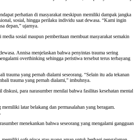
dapat perhatian di masyarakat meskipun memiliki dampak jangka
al, sosial, hingga perilaku individu saat dewasa. “Kami ingin
asa depan,” ujarnya.
l di media sosial maupun pemberitaan membuat masyarakat semakin
dewasa. Annisa menjelaskan bahwa penyintas trauma sering
galami overthinking sehingga peristiwa tersebut terus terbayang
 trauma yang pernah dialami seseorang. “Selain itu ada tekanan
mbali trauma yang pernah dialami,” imbuhnya.
 diskusi, para narasumber menilai bahwa fasilitas kesehatan mental
memiliki latar belakang dan permasalahan yang beragam.
.
ra narasumber menekankan bahwa seseorang yang mengalami gangguan
, memiliki
safe place
atau ruang aman untuk berbagi pengalaman