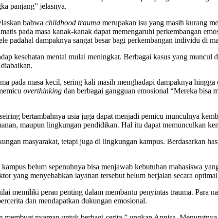
ka panjang” jelasnya.
jelaskan bahwa
childhood trauma
merupakan isu yang masih kurang men
matis pada masa kanak-kanak dapat memengaruhi perkembangan emosion
epele padahal dampaknya sangat besar bagi perkembangan individu di m
erhadap kesehatan mental mulai meningkat. Berbagai kasus yang muncu
 diabaikan.
ma pada masa kecil, sering kali masih menghadapi dampaknya hingga 
 memicu
overthinking
dan berbagai gangguan emosional “Mereka bisa men
ring bertambahnya usia juga dapat menjadi pemicu munculnya kembali
rtemanan, maupun lingkungan pendidikan. Hal itu dapat memunculkan ke
kungan masyarakat, tetapi juga di lingkungan kampus. Berdasarkan hasil
 kampus belum sepenuhnya bisa menjawab kebutuhan mahasiswa yang 
ktor yang menyebabkan layanan tersebut belum berjalan secara optimal
dinilai memiliki peran penting dalam membantu penyintas trauma. Pa
bercerita dan mendapatkan dukungan emosional.
n membuat nyaman untuk berbagi cerita,” ungkap Annisa. Menurutnya