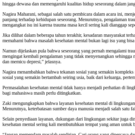
hingga dewasa dan memengaruhi kualitas hidup seseorang dalam jang
Nagiea Maharani, sebagai salah satu pembicara dalam acara ini, men
panjang terhadap kehidupan seseorang. Menurutnya, pengalaman trau
mengangkat isu ini karena trauma masa kecil sering kali dianggap s
Jika dilihat dalam beberapa tahun terakhir, kesadaran masyarakat t
memahami bahwa masalah kesehatan mental bukan lagi isu yang bisa
Namun dijelaskan pula bahwa seseorang yang pernah mengalami trau
mengingat kembali pengalaman yang tidak menyenangkan sehingga
dan memicu depresi,” jelasnya.
Nagiea menambahkan bahwa tekanan sosial yang semakin kompleks sei
sosial yang semakin bertambah seiring usia, baik dari keluarga, pe
Permasalahan kesehatan mental tidak hanya menjadi perhatian di ling
bagi mahasiswa masih perlu ditingkatkan.
Zaki mengungkapkan bahwa layanan kesehatan mental di lingkungan
Menurutnya, keterbatasan sumber daya manusia menjadi salah satu fa
Selain penyediaan layanan, dukungan dari lingkungan sekitar juga 
kesehatan mental sering kali membutuhkan tempat yang aman untuk 
“Jangan memendam masalah sendirian. Cari orang yang dipercaya da