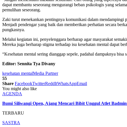
dapat membantu seseorang mengurangi beban psikologis yang selama 
pemulihan seseorang.
Zaki turut menekankan pentingnya komunikasi dalam mendampingi pen
Menjadi pendengar yang baik dan memberikan perhatian secara berk
pungkasnya.
Melalui kegiatan ini, penyelenggara berharap agar masyarakat semak
Mereka juga berharap stigma terhadap isu kesehatan mental dapat be
“Kesehatan mental sering dianggap sepele, padahal dampaknya bisa s
Editor: Sennita Tya Divany
kesehatan mental
Media Partner
55
Share
Facebook
Twitter
ReddIt
WhatsApp
Email
You might also like
AGENDA
Bumi Siliwangi Open, Ajang Mencari Bibit Unggul Atlet Badmin
TERBARU
SASTRA