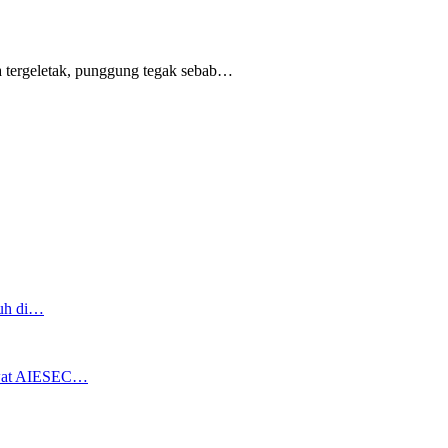
 tergeletak,
punggung tegak
sebab
…
ruh di…
ewat AIESEC…