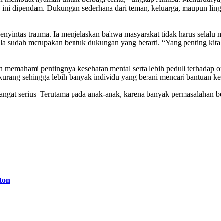
ini dipendam. Dukungan sederhana dari teman, keluarga, maupun ling
yintas trauma. Ia menjelaskan bahwa masyarakat tidak harus selalu m
ala sudah merupakan bentuk dukungan yang berarti. “Yang penting ki
in memahami pentingnya kesehatan mental serta lebih peduli terhadap o
rkurang sehingga lebih banyak individu yang berani mencari bantuan 
angat serius. Terutama pada anak-anak, karena banyak permasalahan b
ton