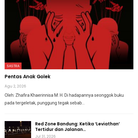
SASTRA
Pentas Anak Golek
Agu 2, 2026
Oleh: Zhafira Khaerinnisa M. H.
Di hadapannya seonggok buku
pada tergeletak,
punggung tegak
sebab
…
Red Zone Bandung: Ketika ‘Leviathan’
Tertidur dan Jalanan…
Jul 31, 2026