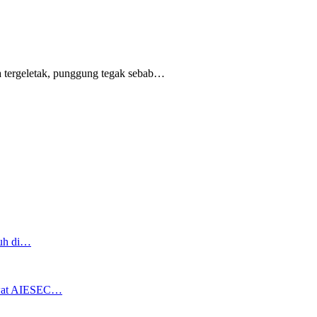
 tergeletak,
punggung tegak
sebab
…
ruh di…
ewat AIESEC…