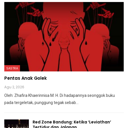
SASTRA
Pentas Anak Golek
Agu 2, 2026
Oleh: Zhafira Khaerinnisa M. H.
Di hadapannya seonggok buku
pada tergeletak,
punggung tegak
sebab
…
Red Zone Bandung: Ketika ‘Leviathan’
Tertidur dan Jalanan…