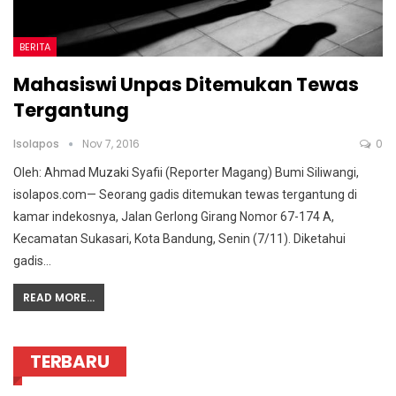
BERITA
Mahasiswi Unpas Ditemukan Tewas
Tergantung
Isolapos
Nov 7, 2016
0
Oleh: Ahmad Muzaki Syafii (Reporter Magang) Bumi Siliwangi,
isolapos.com— Seorang gadis ditemukan tewas tergantung di
kamar indekosnya, Jalan Gerlong Girang Nomor 67-174 A,
Kecamatan Sukasari, Kota Bandung, Senin (7/11). Diketahui
gadis…
READ MORE...
TERBARU