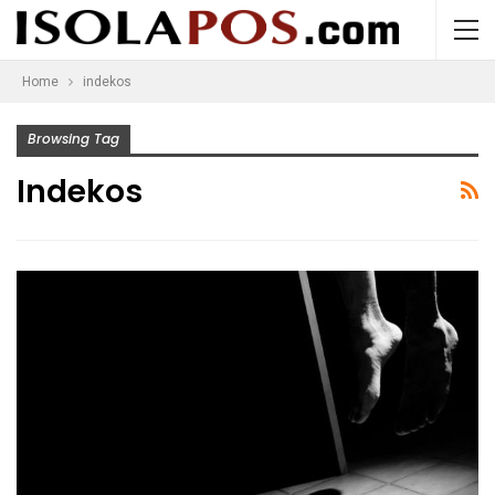
Home
indekos
Browsing Tag
Indekos