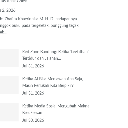
tas Anak Golek
 2, 2026
h: Zhafira Khaerinnisa M. H.
Di hadapannya
onggok buku
pada tergeletak,
punggung tegak
bab
…
Red Zone Bandung: Ketika ‘Leviathan’
Tertidur dan Jalanan…
Jul 31, 2026
Ketika AI Bisa Menjawab Apa Saja,
Masih Perlukah Kita Berpikir?
Jul 31, 2026
Ketika Media Sosial Mengubah Makna
Kesuksesan
Jul 30, 2026