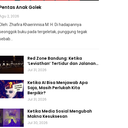
Pentas Anak Golek
Agu 2, 2026
Oleh: Zhafira Khaerinnisa M. H.
Di hadapannya
seonggok buku
pada tergeletak,
punggung tegak
sebab
…
Red Zone Bandung: Ketika
‘Leviathan’ Tertidur dan Jalanan…
Jul 31, 2026
Ketika AI Bisa Menjawab Apa
Saja, Masih Perlukah Kita
Berpikir?
Jul 31, 2026
Ketika Media Sosial Mengubah
Makna Kesuksesan
Jul 30, 2026