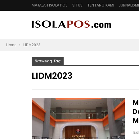
MAJALAH ISOLA POS
SITUS
TENTANG KAMI
JURNALISM
Home
LIDM2023
Browsing Tag
LIDM2023
M
D
M
Is