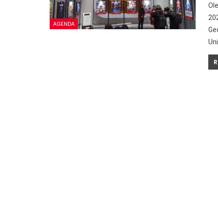
Ol
202
AGENDA
Ged
Uni
R