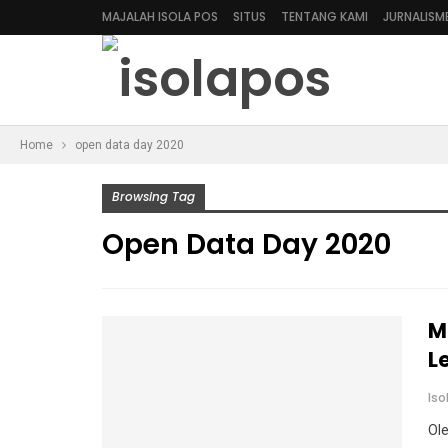
MAJALAH ISOLA POS
SITUS
TENTANG KAMI
JURNALISM
Home
open data day 2020
Browsing Tag
Open Data Day 2020
M
L
Is
Ol