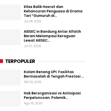
Kilas Balik Hasrat dan
Kehancuran Penguasa di Drama
Tari “Gumuruh di…
Jul 28, 2026
AIESEC in Bandung Antar Alfatih
Berani Melampaui Keraguan
Lewat AIESEC…
Jul 27, 2026
TERPOPULER
Kolam Renang UPI: Fasilitas
Bermasalah di Tengah Prestasi …
Okt 23, 2025
Hak Berorganisasi vs Antisipasi
Perpeloncoan: Polemik…
Agu 15, 2025