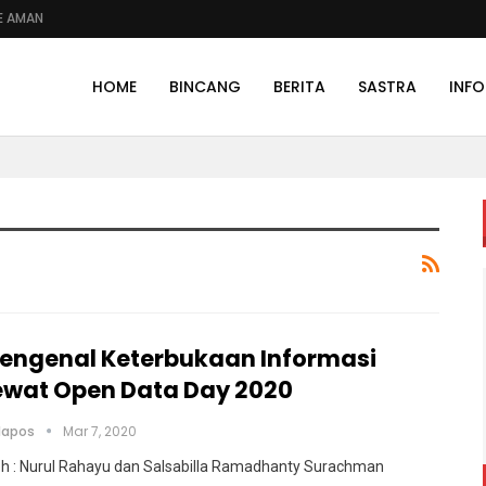
E AMAN
HOME
BINCANG
BERITA
SASTRA
INFO
engenal Keterbukaan Informasi
ewat Open Data Day 2020
olapos
Mar 7, 2020
eh : Nurul Rahayu dan Salsabilla Ramadhanty Surachman