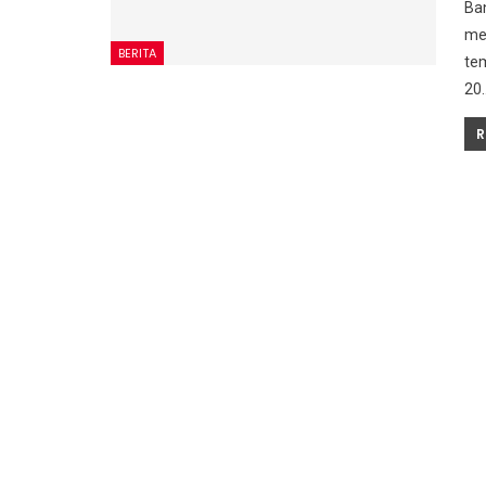
Ban
me
BERITA
tem
20
R