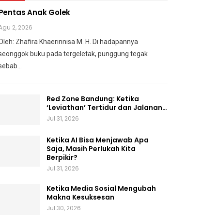
Pentas Anak Golek
Agu 2, 2026
Oleh: Zhafira Khaerinnisa M. H.
Di hadapannya
seonggok buku
pada tergeletak,
punggung tegak
sebab
…
Red Zone Bandung: Ketika
‘Leviathan’ Tertidur dan Jalanan…
Jul 31, 2026
Ketika AI Bisa Menjawab Apa
Saja, Masih Perlukah Kita
Berpikir?
Jul 31, 2026
Ketika Media Sosial Mengubah
Makna Kesuksesan
Jul 30, 2026