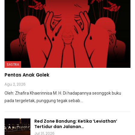
SASTRA
Pentas Anak Golek
Agu 2, 2026
Oleh: Zhafira Khaerinnisa M. H.
Di hadapannya seonggok buku
pada tergeletak,
punggung tegak
sebab
…
Red Zone Bandung: Ketika ‘Leviathan’
Tertidur dan Jalanan…
Jul 31, 2026