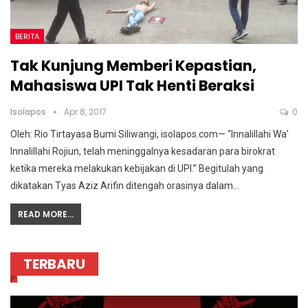
BERITA
Tak Kunjung Memberi Kepastian,
Mahasiswa UPI Tak Henti Beraksi
Isolapos
Apr 8, 2017
0
Oleh: Rio Tirtayasa Bumi Siliwangi, isolapos.com— “Innalillahi Wa’
Innalillahi Rojiun, telah meninggalnya kesadaran para birokrat
ketika mereka melakukan kebijakan di UPI.” Begitulah yang
dikatakan Tyas Aziz Arifin ditengah orasinya dalam…
READ MORE...
TERBARU