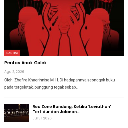
SASTRA
Pentas Anak Golek
Agu 2, 2026
Oleh: Zhafira Khaerinnisa M. H.
Di hadapannya seonggok buku
pada tergeletak,
punggung tegak
sebab
…
Red Zone Bandung: Ketika ‘Leviathan’
Tertidur dan Jalanan…
Jul 31, 2026