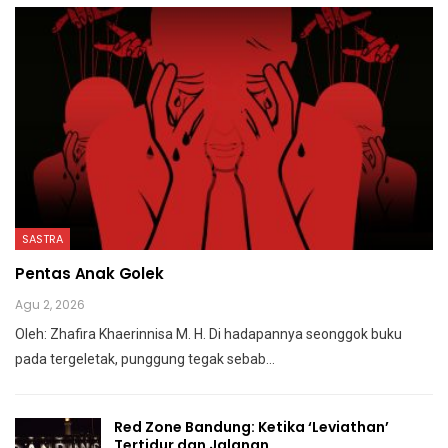
SASTRA
Pentas Anak Golek
Agu 2, 2026
Oleh: Zhafira Khaerinnisa M. H.
Di hadapannya seonggok buku
pada tergeletak,
punggung tegak
sebab
…
Red Zone Bandung: Ketika ‘Leviathan’
Tertidur dan Jalanan…