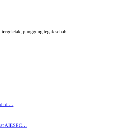
 tergeletak,
punggung tegak
sebab
…
ruh di…
ewat AIESEC…