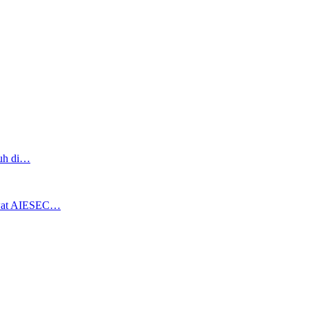
ruh di…
ewat AIESEC…