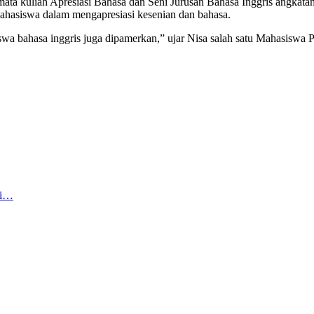
mata kuliah Apresiasi Bahasa dan Seni Jurusan Bahasa Inggris angkata
ahasiswa dalam mengapresiasi kesenian dan bahasa.
swa bahasa inggris juga dipamerkan,” ujar Nisa salah satu Mahasiswa 
ai…