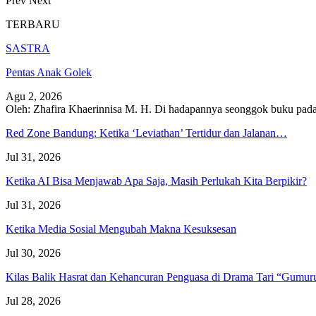
Prev
Next
TERBARU
SASTRA
Pentas Anak Golek
Agu 2, 2026
Oleh: Zhafira Khaerinnisa M. H.
Di hadapannya seonggok buku
pada
Red Zone Bandung: Ketika ‘Leviathan’ Tertidur dan Jalanan…
Jul 31, 2026
Ketika AI Bisa Menjawab Apa Saja, Masih Perlukah Kita Berpikir?
Jul 31, 2026
Ketika Media Sosial Mengubah Makna Kesuksesan
Jul 30, 2026
Kilas Balik Hasrat dan Kehancuran Penguasa di Drama Tari “Gumu
Jul 28, 2026