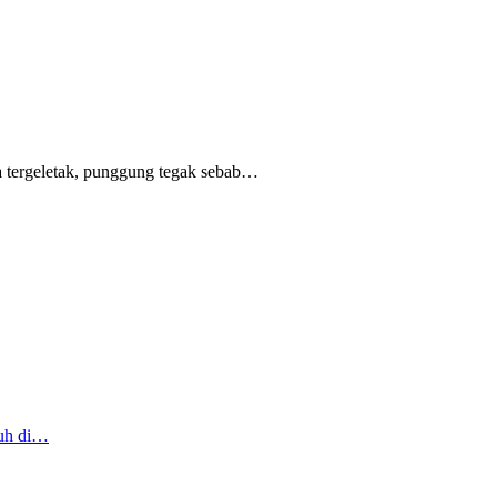
 tergeletak,
punggung tegak
sebab
…
ruh di…