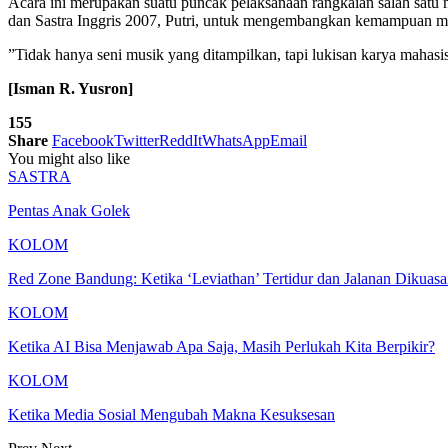
Acara ini merupakan suatu puncak pelaksanaan rangkaian salah satu 
dan Sastra Inggris 2007, Putri, untuk mengembangkan kemampuan m
”Tidak hanya seni musik yang ditampilkan, tapi lukisan karya mahasi
[Isman R. Yusron]
155
Share
Facebook
Twitter
ReddIt
WhatsApp
Email
You might also like
SASTRA
Pentas Anak Golek
KOLOM
Red Zone Bandung: Ketika ‘Leviathan’ Tertidur dan Jalanan Dikuas
KOLOM
Ketika AI Bisa Menjawab Apa Saja, Masih Perlukah Kita Berpikir?
KOLOM
Ketika Media Sosial Mengubah Makna Kesuksesan