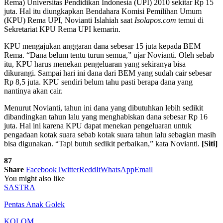
Rema) Universitas Pendidikan Indonesia (UPI) 2010 sekitar Rp 15
juta. Hal itu diungkapkan Bendahara Komisi Pemilihan Umum
(KPU) Rema UPI, Novianti Islahiah saat
Isolapos.com
temui di
Sekretariat KPU Rema UPI kemarin.
KPU mengajukan anggaran dana sebesar 15 juta kepada BEM
Rema. “Dana belum tentu turun semua,” ujar Novianti. Oleh sebab
itu, KPU harus menekan pengeluaran yang sekiranya bisa
dikurangi. Sampai hari ini dana dari BEM yang sudah cair sebesar
Rp 8,5 juta. KPU sendiri belum tahu pasti berapa dana yang
nantinya akan cair.
Menurut Novianti, tahun ini dana yang dibutuhkan lebih sedikit
dibandingkan tahun lalu yang menghabiskan dana sebesar Rp 16
juta. Hal ini karena KPU dapat menekan pengeluaran untuk
pengadaan kotak suara sebab kotak suara tahun lalu sebagian masih
bisa digunakan. “Tapi butuh sedikit perbaikan,” kata Novianti.
[Siti]
87
Share
Facebook
Twitter
ReddIt
WhatsApp
Email
You might also like
SASTRA
Pentas Anak Golek
KOLOM