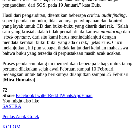
pengauditan dari SGS, pada 19 Januari,” kata Euis.
Hasil dari pengauditan, ditemukan beberapa
critical audit finding
,
seperti pendataan buku, tidak adanya penyimpanan dan kontrol
yang layak untuk CD dan buku-buku yang ditarik dari rak. “Salah
satu yang krusial adalah tidak pernah dilakukannya
monitoring
dan
stock opname
, dari situ kami harus menindaklanjuti dengan
mendata kembali buku-buku yang ada di rak,” jelas Euis. Cucu
melanjutkan, ini pun sebagai tindak lanjut dari keluhan mahasiswa
bahwa buku yang tersedia di perpustakaan masih acak-acakan.
Proses pendataan ulang ini memerlukan beberapa tahap, untuk tahap
pertama dilakukan sejak awal Februari sampai 10 Februari.
Sedangkan untuk tahap berikutnya dilanjutkan sampai 25 Februari.
[Mira Humaira]
72
Share
Facebook
Twitter
ReddIt
WhatsApp
Email
You might also like
SASTRA
Pentas Anak Golek
KOLOM