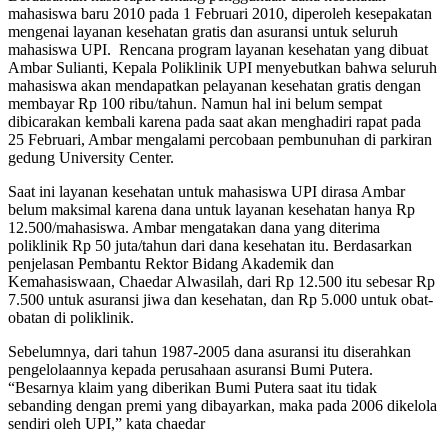
mahasiswa baru 2010 pada 1 Februari 2010, diperoleh kesepakatan
mengenai layanan kesehatan gratis dan asuransi untuk seluruh
mahasiswa UPI. Rencana program layanan kesehatan yang dibuat
Ambar Sulianti, Kepala Poliklinik UPI menyebutkan bahwa seluruh
mahasiswa akan mendapatkan pelayanan kesehatan gratis dengan
membayar Rp 100 ribu/tahun. Namun hal ini belum sempat
dibicarakan kembali karena pada saat akan menghadiri rapat pada
25 Februari, Ambar mengalami percobaan pembunuhan di parkiran
gedung University Center.
Saat ini layanan kesehatan untuk mahasiswa UPI dirasa Ambar
belum maksimal karena dana untuk layanan kesehatan hanya Rp
12.500/mahasiswa. Ambar mengatakan dana yang diterima
poliklinik Rp 50 juta/tahun dari dana kesehatan itu. Berdasarkan
penjelasan Pembantu Rektor Bidang Akademik dan
Kemahasiswaan, Chaedar Alwasilah, dari Rp 12.500 itu sebesar Rp
7.500 untuk asuransi jiwa dan kesehatan, dan Rp 5.000 untuk obat-
obatan di poliklinik.
Sebelumnya, dari tahun 1987-2005 dana asuransi itu diserahkan
pengelolaannya kepada perusahaan asuransi Bumi Putera.
“Besarnya klaim yang diberikan Bumi Putera saat itu tidak
sebanding dengan premi yang dibayarkan, maka pada 2006 dikelola
sendiri oleh UPI,” kata chaedar