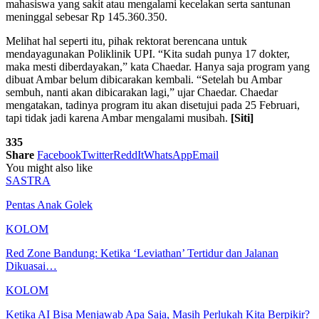
mahasiswa yang sakit atau mengalami kecelakan serta santunan
meninggal sebesar Rp 145.360.350.
Melihat hal seperti itu, pihak rektorat berencana untuk
mendayagunakan Poliklinik UPI. “Kita sudah punya 17 dokter,
maka mesti diberdayakan,” kata Chaedar. Hanya saja program yang
dibuat Ambar belum dibicarakan kembali. “Setelah bu Ambar
sembuh, nanti akan dibicarakan lagi,” ujar Chaedar. Chaedar
mengatakan, tadinya program itu akan disetujui pada 25 Februari,
tapi tidak jadi karena Ambar mengalami musibah.
[Siti]
335
Share
Facebook
Twitter
ReddIt
WhatsApp
Email
You might also like
SASTRA
Pentas Anak Golek
KOLOM
Red Zone Bandung: Ketika ‘Leviathan’ Tertidur dan Jalanan
Dikuasai…
KOLOM
Ketika AI Bisa Menjawab Apa Saja, Masih Perlukah Kita Berpikir?