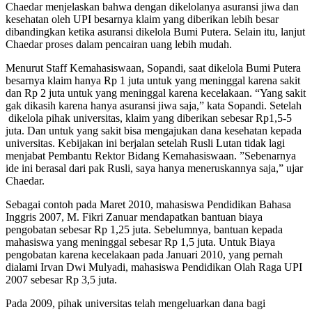
Chaedar menjelaskan bahwa dengan dikelolanya asuransi jiwa dan
kesehatan oleh UPI besarnya klaim yang diberikan lebih besar
dibandingkan ketika asuransi dikelola Bumi Putera. Selain itu, lanjut
Chaedar proses dalam pencairan uang lebih mudah.
Menurut Staff Kemahasiswaan, Sopandi, saat dikelola Bumi Putera
besarnya klaim hanya Rp 1 juta untuk yang meninggal karena sakit
dan Rp 2 juta untuk yang meninggal karena kecelakaan. “Yang sakit
gak dikasih karena hanya asuransi jiwa saja,” kata Sopandi. Setelah
dikelola pihak universitas, klaim yang diberikan sebesar Rp1,5-5
juta. Dan untuk yang sakit bisa mengajukan dana kesehatan kepada
universitas. Kebijakan ini berjalan setelah Rusli Lutan tidak lagi
menjabat Pembantu Rektor Bidang Kemahasiswaan. ”Sebenarnya
ide ini berasal dari pak Rusli, saya hanya meneruskannya saja,” ujar
Chaedar.
Sebagai contoh pada Maret 2010, mahasiswa Pendidikan Bahasa
Inggris 2007, M. Fikri Zanuar mendapatkan bantuan biaya
pengobatan sebesar Rp 1,25 juta. Sebelumnya, bantuan kepada
mahasiswa yang meninggal sebesar Rp 1,5 juta. Untuk Biaya
pengobatan karena kecelakaan pada Januari 2010, yang pernah
dialami Irvan Dwi Mulyadi, mahasiswa Pendidikan Olah Raga UPI
2007 sebesar Rp 3,5 juta.
Pada 2009, pihak universitas telah mengeluarkan dana bagi