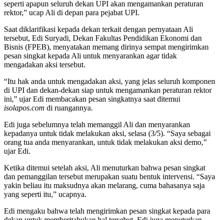
seperti apapun seluruh dekan UPI akan mengamankan peraturan
rektor,” ucap Ali di depan para pejabat UPI.
Saat diklarifikasi kepada dekan terkait dengan pernyataan Ali
tersebut, Edi Suryadi, Dekan Fakultas Pendidikan Ekonomi dan
Bisnis (FPEB), menyatakan memang dirinya sempat mengirimkan
pesan singkat kepada Ali untuk menyarankan agar tidak
mengadakan aksi tersebut.
“Itu hak anda untuk mengadakan aksi, yang jelas seluruh komponen
di UPI dan dekan-dekan siap untuk mengamankan peraturan rektor
ini,” ujar Edi membacakan pesan singkatnya saat ditemui
isolapos.com
di ruangannya.
Edi juga sebelumnya telah memanggil Ali dan menyarankan
kepadanya untuk tidak melakukan aksi, selasa (3/5). “Saya sebagai
orang tua anda menyarankan, untuk tidak melakukan aksi demo,”
ujar Edi.
Ketika ditemui setelah aksi, Ali menuturkan bahwa pesan singkat
dan pemanggilan tersebut merupakan suatu bentuk intervensi. “Saya
yakin beliau itu maksudnya akan melarang, cuma bahasanya saja
yang seperti itu,” ucapnya.
Edi mengaku bahwa telah mengirimkan pesan singkat kepada para
dekan untuk memberitahukan hal tersebut. Edi juga menuturkan