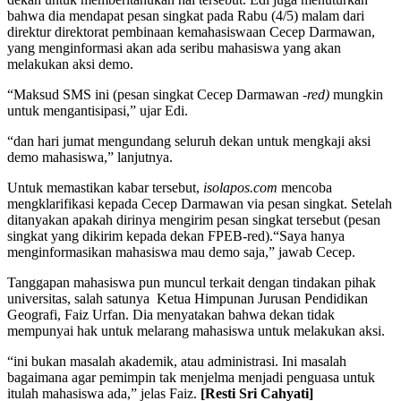
bahwa dia mendapat pesan singkat pada Rabu (4/5) malam dari
direktur direktorat pembinaan kemahasiswaan Cecep Darmawan,
yang menginformasi akan ada seribu mahasiswa yang akan
melakukan aksi demo.
“Maksud SMS ini (pesan singkat Cecep Darmawan
-red)
mungkin
untuk mengantisipasi,” ujar Edi.
“dan hari jumat mengundang seluruh dekan untuk mengkaji aksi
demo mahasiswa,” lanjutnya.
Untuk memastikan kabar tersebut,
isolapos.com
mencoba
mengklarifikasi kepada Cecep Darmawan via pesan singkat. Setelah
ditanyakan apakah dirinya mengirim pesan singkat tersebut (pesan
singkat yang dikirim kepada dekan FPEB-red).“Saya hanya
menginformasikan mahasiswa mau demo saja,” jawab Cecep.
Tanggapan mahasiswa pun muncul terkait dengan tindakan pihak
universitas, salah satunya Ketua Himpunan Jurusan Pendidikan
Geografi, Faiz Urfan. Dia menyatakan bahwa dekan tidak
mempunyai hak untuk melarang mahasiswa untuk melakukan aksi.
“ini bukan masalah akademik, atau administrasi. Ini masalah
bagaimana agar pemimpin tak menjelma menjadi penguasa untuk
itulah mahasiswa ada,” jelas Faiz.
[Resti Sri Cahyati]