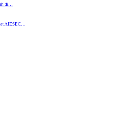
ruh di…
ewat AIESEC…