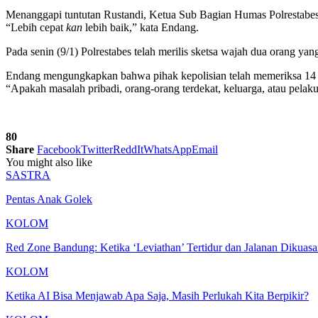
Menanggapi tuntutan Rustandi, Ketua Sub Bagian Humas Polrestabes
“Lebih cepat
kan
lebih baik,” kata Endang.
Pada senin (9/1) Polrestabes telah merilis sketsa wajah dua orang y
Endang mengungkapkan bahwa pihak kepolisian telah memeriksa 14 
“Apakah masalah pribadi, orang-orang terdekat, keluarga, atau pel
80
Share
Facebook
Twitter
ReddIt
WhatsApp
Email
You might also like
SASTRA
Pentas Anak Golek
KOLOM
Red Zone Bandung: Ketika ‘Leviathan’ Tertidur dan Jalanan Dikuas
KOLOM
Ketika AI Bisa Menjawab Apa Saja, Masih Perlukah Kita Berpikir?