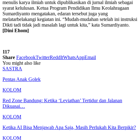
menulis karya ilmiah untuk dipublikasikan di jurnal ilmiah sebagai
syarat kelulusan. Ketua Program Pendidikan Ilmu Keolahragaan
Sumardiyanto mengatakan, edaran tersebut juga yang
melatarbelakangi kegiatan ini. “Mudah-mudahan setelah ini instruksi
Dikti tadi tidak jadi masalah lagi untuk kita,” kata Sumardiyanto.
[Dini Ehom]
117
Share
Facebook
Twitter
ReddIt
WhatsApp
Email
You might also like
SASTRA
Pentas Anak Golek
KOLOM
Red Zone Bandung: Ketika ‘Leviathan’ Tertidur dan Jalanan
Dikuasai…
KOLOM
Ketika AI Bisa Menjawab Apa Saja, Masih Perlukah Kita Berpikir?
KOLOM