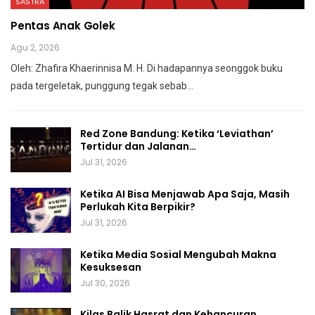
SASTRA
Pentas Anak Golek
Agu 2, 2026
Oleh: Zhafira Khaerinnisa M. H.
Di hadapannya seonggok buku
pada tergeletak,
punggung tegak
sebab
…
Red Zone Bandung: Ketika ‘Leviathan’
Tertidur dan Jalanan…
Jul 31, 2026
Ketika AI Bisa Menjawab Apa Saja, Masih
Perlukah Kita Berpikir?
Jul 31, 2026
Ketika Media Sosial Mengubah Makna
Kesuksesan
Jul 30, 2026
Kilas Balik Hasrat dan Kehancuran