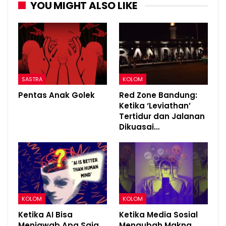
YOU MIGHT ALSO LIKE
SASTRA
KOLOM
Pentas Anak Golek
Red Zone Bandung:
Ketika ‘Leviathan’
Tertidur dan Jalanan
Dikuasai…
KOLOM
KOLOM
Ketika AI Bisa
Ketika Media Sosial
Menjawab Apa Saja,
Mengubah Makna