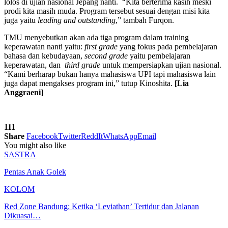
lolos di ujian nasional Jepang nanti. “Kita berterima kasih meski
prodi kita masih muda. Program tersebut sesuai dengan misi kita
juga yaitu
leading and outstanding
,” tambah Furqon.
TMU menyebutkan akan ada tiga program dalam training
keperawatan nanti yaitu:
first grade
yang fokus pada pembelajaran
bahasa dan kebudayaan,
second grade
yaitu pembelajaran
keperawatan, dan
third grade
untuk mempersiapkan ujian nasional.
“Kami berharap bukan hanya mahasiswa UPI tapi mahasiswa lain
juga dapat mengakses program ini,” tutup Kinoshita.
[Lia
Anggraeni]
111
Share
Facebook
Twitter
ReddIt
WhatsApp
Email
You might also like
SASTRA
Pentas Anak Golek
KOLOM
Red Zone Bandung: Ketika ‘Leviathan’ Tertidur dan Jalanan
Dikuasai…