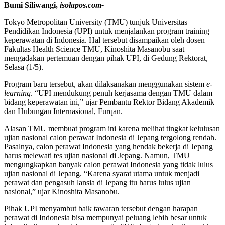
Bumi Siliwangi,
isolapos.com-
Tokyo Metropolitan University (TMU) tunjuk Universitas
Pendidikan Indonesia (UPI) untuk menjalankan program training
keperawatan di Indonesia. Hal tersebut disampaikan oleh dosen
Fakultas Health Science TMU, Kinoshita Masanobu saat
mengadakan pertemuan dengan pihak UPI, di Gedung Rektorat,
Selasa (1/5).
Program baru tersebut, akan dilaksanakan menggunakan sistem
e-
learning
. “UPI mendukung penuh kerjasama dengan TMU dalam
bidang keperawatan ini,” ujar Pembantu Rektor Bidang Akademik
dan Hubungan Internasional, Furqan.
Alasan TMU membuat program ini karena melihat tingkat kelulusan
ujian nasional calon perawat Indonesia di Jepang tergolong rendah.
Pasalnya, calon perawat Indonesia yang hendak bekerja di Jepang
harus melewati tes ujian nasional di Jepang. Namun, TMU
mengungkapkan banyak calon perawat Indonesia yang tidak lulus
ujian nasional di Jepang. “Karena syarat utama untuk menjadi
perawat dan pengasuh lansia di Jepang itu harus lulus ujian
nasional,” ujar Kinoshita Masanobu.
Pihak UPI menyambut baik tawaran tersebut dengan harapan
perawat di Indonesia bisa mempunyai peluang lebih besar untuk