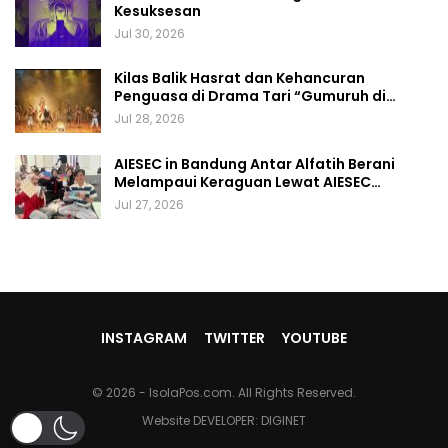
Kesuksesan
Jul 30, 2026
Kilas Balik Hasrat dan Kehancuran
Penguasa di Drama Tari “Gumuruh di…
Jul 28, 2026
AIESEC in Bandung Antar Alfatih Berani
Melampaui Keraguan Lewat AIESEC…
Jul 27, 2026
INSTAGRAM
TWITTER
YOUTUBE
© 2026 - IsolaPos.com. All Rights Reserved.
Website DEVELOPER:
DIGINET