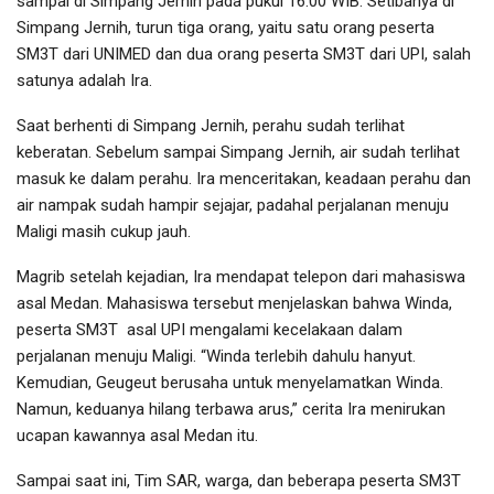
sampai di Simpang Jernih pada pukul 16.00 WIB. Setibanya di
Simpang Jernih, turun tiga orang, yaitu satu orang peserta
SM3T dari UNIMED dan dua orang peserta SM3T dari UPI, salah
satunya adalah Ira.
Saat berhenti di Simpang Jernih, perahu sudah terlihat
keberatan. Sebelum sampai Simpang Jernih, air sudah terlihat
masuk ke dalam perahu. Ira menceritakan, keadaan perahu dan
air nampak sudah hampir sejajar, padahal perjalanan menuju
Maligi masih cukup jauh.
Magrib setelah kejadian, Ira mendapat telepon dari mahasiswa
asal Medan. Mahasiswa tersebut menjelaskan bahwa Winda,
peserta SM3T asal UPI mengalami kecelakaan dalam
perjalanan menuju Maligi. “Winda terlebih dahulu hanyut.
Kemudian, Geugeut berusaha untuk menyelamatkan Winda.
Namun, keduanya hilang terbawa arus,” cerita Ira menirukan
ucapan kawannya asal Medan itu.
Sampai saat ini, Tim SAR, warga, dan beberapa peserta SM3T