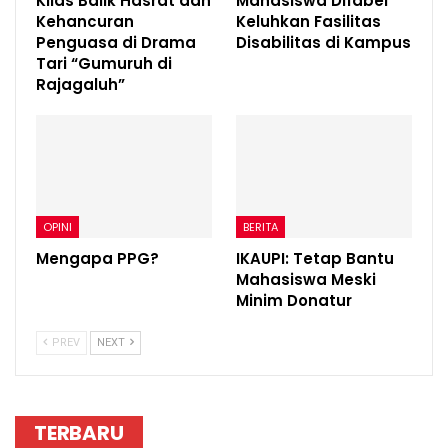
Kilas Balik Hasrat dan
Mahasiswa Difabel
Kehancuran
Keluhkan Fasilitas
Penguasa di Drama
Disabilitas di Kampus
Tari “Gumuruh di
Rajagaluh”
OPINI
BERITA
Mengapa PPG?
IKAUPI: Tetap Bantu
Mahasiswa Meski
Minim Donatur
PREV
NEXT
TERBARU