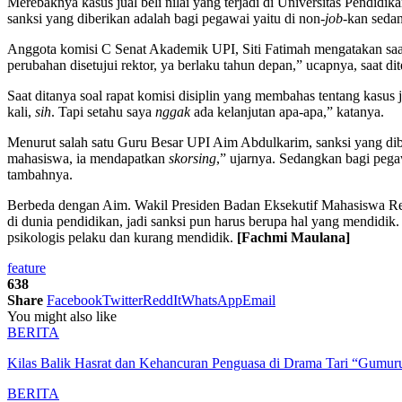
Merebaknya kasus jual beli nilai yang terjadi di Universitas Pendid
sanksi yang diberikan adalah bagi pegawai yaitu di non-
job
-kan seda
Anggota komisi C Senat Akademik UPI, Siti Fatimah mengatakan saat 
perubahan disetujui rektor, ya berlaku tahun depan,” ucapnya, saat d
Saat ditanya soal rapat komisi disiplin yang membahas tentang kasus 
kali,
sih
. Tapi setahu saya
nggak
ada kelanjutan apa-apa,” katanya.
Menurut salah satu Guru Besar UPI Aim Abdulkarim, sanksi yang dibe
mahasiswa, ia mendapatkan
skorsing
,” ujarnya. Sedangkan bagi pegaw
tambahnya.
Berbeda dengan Aim. Wakil Presiden Badan Eksekutif Mahasiswa Re
di dunia pendidikan, jadi sanksi pun harus berupa hal yang mendidik.
psikologis pelaku dan kurang mendidik.
[Fachmi Maulana]
feature
638
Share
Facebook
Twitter
ReddIt
WhatsApp
Email
You might also like
BERITA
Kilas Balik Hasrat dan Kehancuran Penguasa di Drama Tari “Gumuru
BERITA