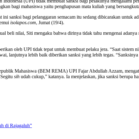
ikan Indonesia (UPI) tidak membuat sanksi bagi pelakunya mengalami pe
ngkan bagi mahasiswa yaitu penghapusan mata kuliah yang bersangkut
ini sanksi bagi pelanggaran semacam itu sedang dibicarakan untuk ad
itemui
isolapos.com
, Jumat (19/4).
jual beli nilai, Siti mengaku bahwa dirinya tidak tahu mengenai adanya
rikan oleh UPI tidak tepat untuk membuat pelaku jera. “Saat sistem ni
ai, lanjutnya lebih baik diberikan sanksi yang lebih tegas. “Sanksiny
publik Mahasiswa (BEM REMA) UPI Fajar Abdullah Azzam, mengatakan
 Segitu
sih
udah cukup,” katanya. Ia menjelaskan, jika sanksi berupa ha
h di Rajagaluh”