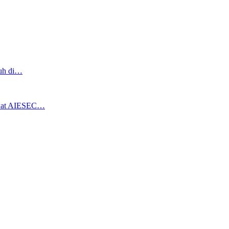
ruh di…
ewat AIESEC…