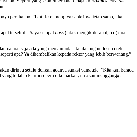
rubahan. Seperti yang telah diberitakan majalah
isolapos
edisi 54,
an.
anya perubahan. “Untuk sekarang ya sanksinya tetap sama, jika
 rapat tersebut. “Saya sempat
miss
(tidak mengikuti rapat, red) dua
lai manual saja ada yang memanipulasi tanda tangan dosen oleh
a seperti apa? Ya dikembalikan kepada rektor yang lebih berwenang,”
 dirinya setuju dengan adanya sanksi yang ada. “Kita kan berada
l yang terlalu ekstrim seperti dikeluarkan, itu akan mengganggu