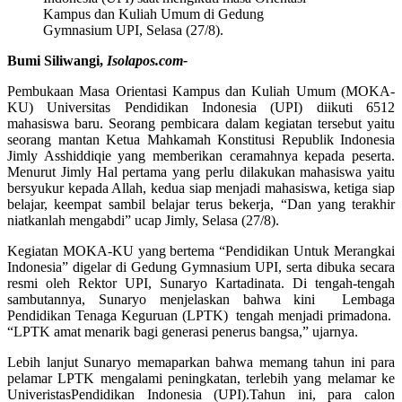
Kampus dan Kuliah Umum di Gedung
Gymnasium UPI, Selasa (27/8).
Bumi Siliwangi,
Isolapos.com-
Pembukaan Masa Orientasi Kampus dan Kuliah Umum (MOKA-
KU) Universitas Pendidikan Indonesia (UPI) diikuti 6512
mahasiswa baru. Seorang pembicara dalam kegiatan tersebut yaitu
seorang mantan Ketua Mahkamah Konstitusi Republik Indonesia
Jimly Asshiddiqie yang memberikan ceramahnya kepada peserta.
Menurut Jimly Hal pertama yang perlu dilakukan mahasiswa yaitu
bersyukur kepada Allah, kedua siap menjadi mahasiswa, ketiga siap
belajar, keempat sambil belajar terus bekerja, “Dan yang terakhir
niatkanlah mengabdi” ucap Jimly, Selasa (27/8).
Kegiatan MOKA-KU yang bertema “Pendidikan Untuk Merangkai
Indonesia” digelar di Gedung Gymnasium UPI, serta dibuka secara
resmi oleh Rektor UPI, Sunaryo Kartadinata. Di tengah-tengah
sambutannya, Sunaryo menjelaskan bahwa kini Lembaga
Pendidikan Tenaga Keguruan (LPTK) tengah menjadi primadona.
“LPTK amat menarik bagi generasi penerus bangsa,” ujarnya.
Lebih lanjut Sunaryo memaparkan bahwa memang tahun ini para
pelamar LPTK mengalami peningkatan, terlebih yang melamar ke
UniveristasPendidikan Indonesia (UPI).Tahun ini, para calon