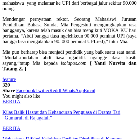
mahasiswa yang melamar ke UPI dari berbagai jalur sekitar 90.000
orang.
Mendengar pernyataan rektor, Seorang Mahasiswi Jurusan
Pendidikan Bahasa Sunda, Mia Pengestuti mengungkapkan rasa
bangganya, karena telah masuk dan bisa mengikuti MOKA-KU hari
pertama. “Abdi bangga tiasa ngelehkeun 90.000 peminat UPI (saya
bangga bisa mengalahkan 90. 000 peminat UPI-red),” tutur Mia.
Mia pun berharap bisa menjadi pendidik yang baik suatu saat nanti.
“Mudah-mudahan abdi tiasa ngadidik ngangge dasar kasih
sayang,”tutup Mia kepada
isolapos.com
[ Yanti Nurvita dan
Tatang Z. ]
feature
320
Share
Facebook
Twitter
ReddIt
WhatsApp
Email
You might also like
BERITA
Kilas Balik Hasrat dan Kehancuran Penguasa di Drama Tari
“Gumuruh di Rajagaluh”
BERITA
Mahasiswa Difabel Keluhkan Fasilitas Disabilitas di Kampus