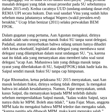
masalah delegasi yang tidak sesuai prosedur pada SU sebelumnya
(tahun 2015-
red
). Kedua cacatnya UUD (undang-undang dasar-
red
)
REMA UPI secara hukum. Dan soal saudari Vina yang sudah lulus
sebelum masa jabatannya sebagai Wapres (wakil presiden
-red
)
berakhir,” Ucap Irfan benizar (2011) selaku perwakilan BEM
FPOK.
Dalam gugatan yang pertama, Aan Agustan mengakui, dirinya
adalah salah satu orang yang masuk fraksi SU tanpa surat delegasi.
Padahal, aturan menyebutkan bahwa sidang umum hanya dihadiri
oleh ketua eksekutif, legislatif atau delegasi yang membawa surat
delegasi yang dilampirkan dalam surat undangan SU. “ya, karena
saat itu tidak ada yang menanyakan atau memberi tahu soal surat
delegasi.”ucap Aan. Mahasiswa lain yang diduga masuk tanpa
syarat yang diberlakukan di SU, Saipul(FPOK) tidak hadir kala itu.
Saipul sendiri masuk fraksi SU tanpa cap himpunan.
Fajar Rhomadon, ketua pelaksana SU 2015 menyatakan, saat Aan
masuk kedalam fraksi, dirinya sedang tidak ditempat. Ia mengakui
bahwa ini adalah kesalahannya. Namun, Fajar menyatakan, untuk
kasus Saipul, dia menanyakan kepada MPM terlebih dahulu
sebelum mempersilahkan Saipul masuk, “kalau waktu Saipul, saya
nanya dulu ke MPM. Boleh atau tidak?, ” kata Fajar. Muas, anggota
MPM kala itu mengakui bahwa MPM teledor dan mengaku salah,
“karena panitia ada dibawah MPM, maka kami mengaku salah.”