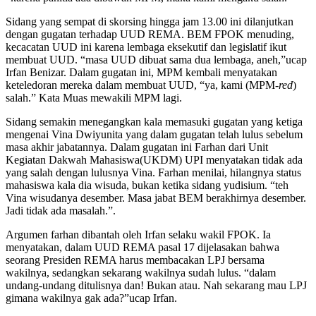
Sidang yang sempat di skorsing hingga jam 13.00 ini dilanjutkan
dengan gugatan terhadap UUD REMA. BEM FPOK menuding,
kecacatan UUD ini karena lembaga eksekutif dan legislatif ikut
membuat UUD. “masa UUD dibuat sama dua lembaga, aneh,”ucap
Irfan Benizar. Dalam gugatan ini, MPM kembali menyatakan
keteledoran mereka dalam membuat UUD, “ya, kami (MPM
-red
)
salah.” Kata Muas mewakili MPM lagi.
Sidang semakin menegangkan kala memasuki gugatan yang ketiga
mengenai Vina Dwiyunita yang dalam gugatan telah lulus sebelum
masa akhir jabatannya. Dalam gugatan ini Farhan dari Unit
Kegiatan Dakwah Mahasiswa(UKDM) UPI menyatakan tidak ada
yang salah dengan lulusnya Vina. Farhan menilai, hilangnya status
mahasiswa kala dia wisuda, bukan ketika sidang yudisium. “teh
Vina wisudanya desember. Masa jabat BEM berakhirnya desember.
Jadi tidak ada masalah.”.
Argumen farhan dibantah oleh Irfan selaku wakil FPOK. Ia
menyatakan, dalam UUD REMA pasal 17 dijelasakan bahwa
seorang Presiden REMA harus membacakan LPJ bersama
wakilnya, sedangkan sekarang wakilnya sudah lulus. “dalam
undang-undang ditulisnya dan! Bukan atau. Nah sekarang mau LPJ
gimana wakilnya gak ada?”ucap Irfan.