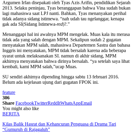
Argumen Irfan disepakati oleh Tyas Azis Arifin, pendidikan Sejarah
2013. Selaku peninjau, Tyas beranggapan bahwa Vina sudah bukan
lagi mahasiswa saat LPJ nanti. Bahkan, Tyas menanyakan perihal
tidak adanya sidang istimewa. “nah udah tau ngelanggar, kenapa
gak ada SI(Sidang Istimewa
-red
)?.”
Menanggapi hal ini awalnya MPM mengelak. Muas kala itu merasa
tidak ada yang salah dengan MPM. Sekalipun sudah 2 gugatan
menyatakan MPM salah, mahasiswa Departemen Sastra dan bahasa
Inggris ini menyatakan, MPM tidak bersalah karena ada beberapa
syarat untuk melaksanakan SI. namun di akhir sidang, MPM
akhirnya menyatakan bahwa dirinya bersalah. “ya setelah saya lihat
kembali, kami MPM salah,”ucap Muas.
SU sendiri akhirnya dipending hingga sabtu 13 februari 2016.
Belum ada kejelasan ujung dari gugatan FPOK ini.
feature
306
Share
Facebook
Twitter
ReddIt
WhatsApp
Email
You might also like
BERITA
Kilas Balik Hasrat dan Kehancuran Penguasa di Drama Tari
“Gumuruh di Rajagaluh”