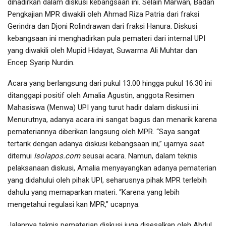
dihadirkan dalam diskusi kebangsaan ini. Selain Marwan, Badan
Pengkajian MPR diwakili oleh Ahmad Riza Patria dari fraksi
Gerindra dan Djoni Rolindrawan dari fraksi Hanura. Diskusi
kebangsaan ini menghadirkan pula pemateri dari internal UPI
yang diwakili oleh Mupid Hidayat, Suwarma Ali Muhtar dan
Encep Syarip Nurdin.
Acara yang berlangsung dari pukul 13.00 hingga pukul 16.30 ini
ditanggapi positif oleh Amalia Agustin, anggota Resimen
Mahasiswa (Menwa) UPI yang turut hadir dalam diskusi ini.
Menurutnya, adanya acara ini sangat bagus dan menarik karena
pemateriannya diberikan langsung oleh MPR. “Saya sangat
tertarik dengan adanya diskusi kebangsaan ini,” ujarnya saat
ditemui
Isolapos.com
seusai acara. Namun, dalam teknis
pelaksanaan diskusi, Amalia menyayangkan adanya pematerian
yang didahului oleh pihak UPI, seharusnya pihak MPR terlebih
dahulu yang memaparkan materi. “Karena yang lebih
mengetahui regulasi kan MPR,” ucapnya.
Jalannya teknis pematerian diskusi juga disesalkan oleh Abdul