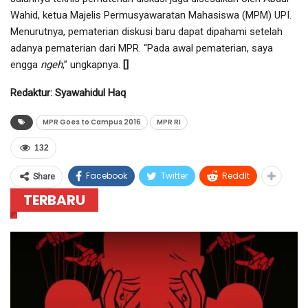
Wahid, ketua Majelis Permusyawaratan Mahasiswa (MPM) UPI.
Menurutnya, pematerian diskusi baru dapat dipahami setelah
adanya pematerian dari MPR. “Pada awal pematerian, saya
engga
ngeh
,” ungkapnya.
[]
Redaktur: Syawahidul Haq
MPR Goes to Campus 2016
MPR RI
132
Facebook
Twitter
ReddIt
Share
TERBARU