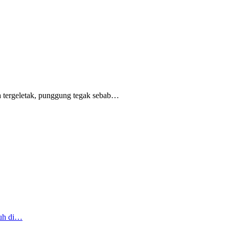
 tergeletak,
punggung tegak
sebab
…
ruh di…