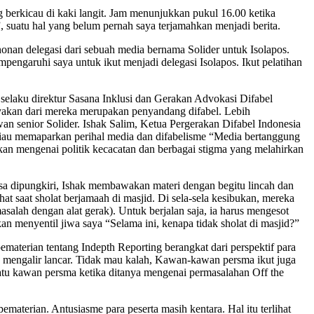
ng berkicau di kaki langit. Jam menunjukkan pukul 16.00 ketika
”, suatu hal yang belum pernah saya terjamahkan menjadi berita.
onan delegasi dari sebuah media bernama Solider untuk Isolapos.
mpengaruhi saya untuk ikut menjadi delegasi Isolapos. Ikut pelatihan
 selaku direktur Sasana Inklusi dan Gerakan Advokasi Difabel
banyakan dari mereka merupakan penyandang difabel. Lebih
an senior Solider. Ishak Salim, Ketua Pergerakan Difabel Indonesia
eliau memaparkan perihal media dan difabelisme “Media bertanggung
askan mengenai politik kecacatan dan berbagai stigma yang melahirkan
bisa dipungkiri, Ishak membawakan materi dengan begitu lincah dan
ihat saat sholat berjamaah di masjid. Di sela-sela kesibukan, mereka
salah dengan alat gerak). Untuk berjalan saja, ia harus mengesot
menyentil jiwa saya “Selama ini, kenapa tidak sholat di masjid?”
ematerian tentang Indepth Reporting berangkat dari perspektif para
un mengalir lancar. Tidak mau kalah, Kawan-kawan persma ikut juga
satu kawan persma ketika ditanya mengenai permasalahan Off the
aterian. Antusiasme para peserta masih kentara. Hal itu terlihat