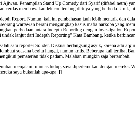
i Ajiwan. Penampilan Stand Up Comedy dari Syarif (difabel netra) yan
gan cerdas membawakan lelucon tentang dirinya yang berbeda. Unik, pi
Indepth Report. Namun, kali ini pembahasan jauh lebih menarik dan 
ka seorang wartawan berani mengungkap kasus mafia narkoba yang me
ngkan perbedaan antara Indepth Reporting dengan Investigation Report
adi tindak lanjut dari Indepth Reporting” Kata Bambang, ketika berbin
alah satu reporter Solider. Diskusi berlangsung asyik, karena adu argu
mbuat suasana begitu hangat, namun kritis. Beberapa kali terlihat Ba
mengikuti pematerian tidak padam. Malahan mungkin saja bertambah.
kejenuhan menjalani rutinitas hidup, saya dipertemukan dengan mereka. 
 mereka saya bukanlah apa-apa.
[]