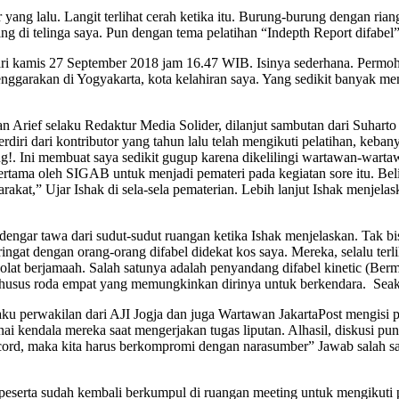
yang lalu. Langit terlihat cerah ketika itu. Burung-burung dengan ria
ing di telinga saya. Pun dengan tema pelatihan “Indepth Report difabel
 hari kamis 27 September 2018 jam 16.47 WIB. Isinya sederhana. Permoh
lenggarakan di Yogyakarta, kota kelahiran saya. Yang sedikit banyak me
 Arief selaku Redaktur Media Solider, dilanjut sambutan dari Suharto
erdiri dari kontributor yang tahun lalu telah mengikuti pelatihan, ke
!. Ini membuat saya sedikit gugup karena dikelilingi wartawan-wartaw
pertama oleh SIGAB untuk menjadi pemateri pada kegiatan sore itu. B
arakat,” Ujar Ishak di sela-sela pematerian. Lebih lanjut Ishak menjel
erdengar tawa dari sudut-sudut ruangan ketika Ishak menjelaskan. Tak 
eringat dengan orang-orang difabel didekat kos saya. Mereka, selalu terl
lat berjamaah. Salah satunya adalah penyandang difabel kinetic (Berma
usus roda empat yang memungkinkan dirinya untuk berkendara. Seakan 
aku perwakilan dari AJI Jogja dan juga Wartawan JakartaPost mengisi p
ai kendala mereka saat mengerjakan tugas liputan. Alhasil, diskusi p
 record, maka kita harus berkompromi dengan narasumber” Jawab salah 
eserta sudah kembali berkumpul di ruangan meeting untuk mengikuti pem