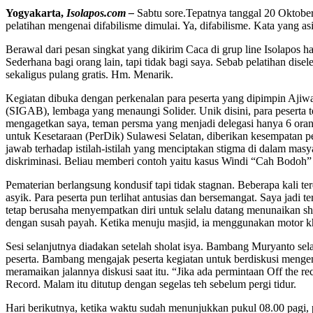
Yogyakarta,
Isolapos.com –
Sabtu sore.Tepatnya tanggal 20 Oktober 
pelatihan mengenai difabilisme dimulai. Ya, difabilisme. Kata yang as
Berawal dari pesan singkat yang dikirim Caca di grup line Isolapos
Sederhana bagi orang lain, tapi tidak bagi saya. Sebab pelatihan dise
sekaligus pulang gratis. Hm. Menarik.
Kegiatan dibuka dengan perkenalan para peserta yang dipimpin Ajiwan
(SIGAB), lembaga yang menaungi Solider. Unik disini, para peserta t
mengagetkan saya, teman persma yang menjadi delegasi hanya 6 orang
untuk Kesetaraan (PerDik) Sulawesi Selatan, diberikan kesempatan 
jawab terhadap istilah-istilah yang menciptakan stigma di dalam masy
diskriminasi. Beliau memberi contoh yaitu kasus Windi “Cah Bodoh”
Pematerian berlangsung kondusif tapi tidak stagnan. Beberapa kali t
asyik. Para peserta pun terlihat antusias dan bersemangat. Saya jadi t
tetap berusaha menyempatkan diri untuk selalu datang menunaikan sho
dengan susah payah. Ketika menuju masjid, ia menggunakan motor kh
Sesi selanjutnya diadakan setelah sholat isya. Bambang Muryanto sel
peserta. Bambang mengajak peserta kegiatan untuk berdiskusi mengen
meramaikan jalannya diskusi saat itu. “Jika ada permintaan Off the
Record. Malam itu ditutup dengan segelas teh sebelum pergi tidur.
Hari berikutnya, ketika waktu sudah menunjukkan pukul 08.00 pagi, p