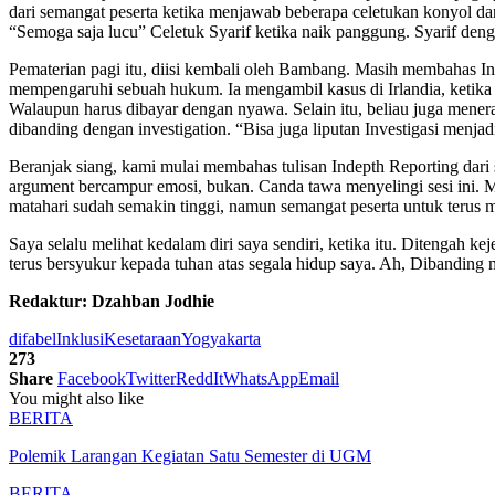
dari semangat peserta ketika menjawab beberapa celetukan konyol dar
“Semoga saja lucu” Celetuk Syarif ketika naik panggung. Syarif den
Pematerian pagi itu, diisi kembali oleh Bambang. Masih membahas 
mempengaruhi sebuah hukum. Ia mengambil kasus di Irlandia, keti
Walaupun harus dibayar dengan nyawa. Selain itu, beliau juga menera
dibanding dengan investigation. “Bisa juga liputan Investigasi menj
Beranjak siang, kami mulai membahas tulisan Indepth Reporting dari s
argument bercampur emosi, bukan. Canda tawa menyelingi sesi ini. Me
matahari sudah semakin tinggi, namun semangat peserta untuk terus 
Saya selalu melihat kedalam diri saya sendiri, ketika itu. Ditengah 
terus bersyukur kepada tuhan atas segala hidup saya. Ah, Dibanding
Redaktur: Dzahban Jodhie
difabel
Inklusi
Kesetaraan
Yogyakarta
273
Share
Facebook
Twitter
ReddIt
WhatsApp
Email
You might also like
BERITA
Polemik Larangan Kegiatan Satu Semester di UGM
BERITA