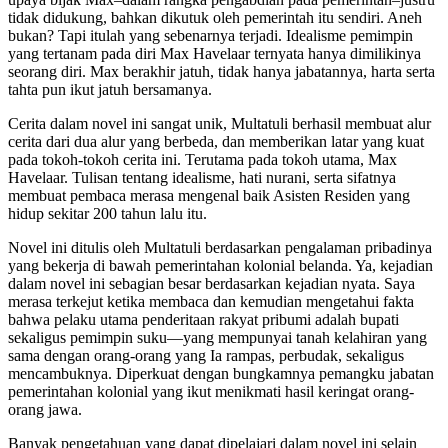
tidak didukung, bahkan dikutuk oleh pemerintah itu sendiri. Aneh
bukan? Tapi itulah yang sebenarnya terjadi. Idealisme pemimpin
yang tertanam pada diri Max Havelaar ternyata hanya dimilikinya
seorang diri. Max berakhir jatuh, tidak hanya jabatannya, harta serta
tahta pun ikut jatuh bersamanya.
Cerita dalam novel ini sangat unik, Multatuli berhasil membuat alur
cerita dari dua alur yang berbeda, dan memberikan latar yang kuat
pada tokoh-tokoh cerita ini. Terutama pada tokoh utama, Max
Havelaar. Tulisan tentang idealisme, hati nurani, serta sifatnya
membuat pembaca merasa mengenal baik Asisten Residen yang
hidup sekitar 200 tahun lalu itu.
Novel ini ditulis oleh Multatuli berdasarkan pengalaman pribadinya
yang bekerja di bawah pemerintahan kolonial belanda. Ya, kejadian
dalam novel ini sebagian besar berdasarkan kejadian nyata. Saya
merasa terkejut ketika membaca dan kemudian mengetahui fakta
bahwa pelaku utama penderitaan rakyat pribumi adalah bupati
sekaligus pemimpin suku—yang mempunyai tanah kelahiran yang
sama dengan orang-orang yang Ia rampas, perbudak, sekaligus
mencambuknya. Diperkuat dengan bungkamnya pemangku jabatan
pemerintahan kolonial yang ikut menikmati hasil keringat orang-
orang jawa.
Banyak pengetahuan yang dapat dipelajari dalam novel ini selain