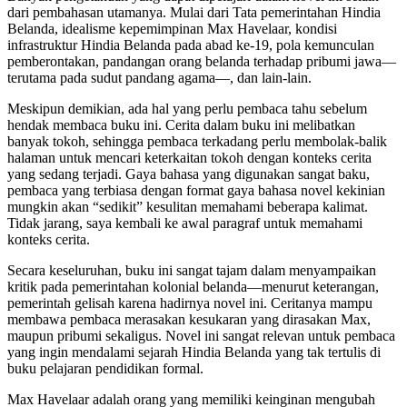
dari pembahasan utamanya. Mulai dari Tata pemerintahan Hindia
Belanda, idealisme kepemimpinan Max Havelaar, kondisi
infrastruktur Hindia Belanda pada abad ke-19, pola kemunculan
pemberontakan, pandangan orang belanda terhadap pribumi jawa—
terutama pada sudut pandang agama—, dan lain-lain.
Meskipun demikian, ada hal yang perlu pembaca tahu sebelum
hendak membaca buku ini. Cerita dalam buku ini melibatkan
banyak tokoh, sehingga pembaca terkadang perlu membolak-balik
halaman untuk mencari keterkaitan tokoh dengan konteks cerita
yang sedang terjadi. Gaya bahasa yang digunakan sangat baku,
pembaca yang terbiasa dengan format gaya bahasa novel kekinian
mungkin akan “sedikit” kesulitan memahami beberapa kalimat.
Tidak jarang, saya kembali ke awal paragraf untuk memahami
konteks cerita.
Secara keseluruhan, buku ini sangat tajam dalam menyampaikan
kritik pada pemerintahan kolonial belanda—menurut keterangan,
pemerintah gelisah karena hadirnya novel ini. Ceritanya mampu
membawa pembaca merasakan kesukaran yang dirasakan Max,
maupun pribumi sekaligus. Novel ini sangat relevan untuk pembaca
yang ingin mendalami sejarah Hindia Belanda yang tak tertulis di
buku pelajaran pendidikan formal.
Max Havelaar adalah orang yang memiliki keinginan mengubah