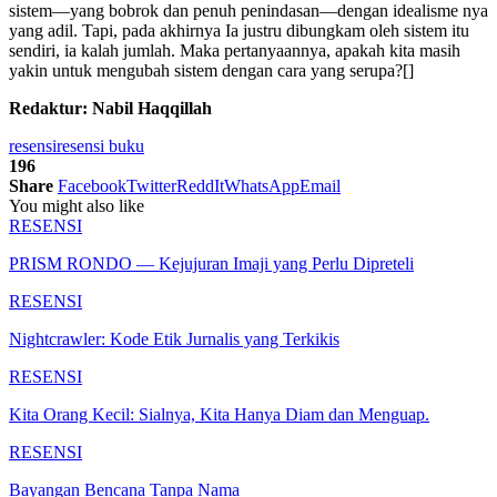
sistem—yang bobrok dan penuh penindasan—dengan idealisme nya
yang adil. Tapi, pada akhirnya Ia justru dibungkam oleh sistem itu
sendiri, ia kalah jumlah. Maka pertanyaannya, apakah kita masih
yakin untuk mengubah sistem dengan cara yang serupa?[]
Redaktur: Nabil Haqqillah
resensi
resensi buku
196
Share
Facebook
Twitter
ReddIt
WhatsApp
Email
You might also like
RESENSI
PRISM RONDO — Kejujuran Imaji yang Perlu Dipreteli
RESENSI
Nightcrawler: Kode Etik Jurnalis yang Terkikis
RESENSI
Kita Orang Kecil: Sialnya, Kita Hanya Diam dan Menguap.
RESENSI
Bayangan Bencana Tanpa Nama