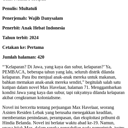
Penulis: Multatuli
Penerjemah: Wajib Danysalam
Penerbit: Anak Hebat Indonesia
Tahun terbit: 2024
Cetakan ke: Pertama
Jumlah halaman: 420
“’Kelaparan? Di Jawa, yang kaya dan subur, kelaparan?’ Ya,
PEMBACA, beberapa tahun yang lalu, seluruh distrik dilanda
kelaparan. Para ibu menjual anak-anak mereka untuk makanan,
bahkan memakan anak-anak mereka sendiri,” begitulah salah satu
kutipan dalam novel Max Havelaar, halaman 71. Menggambarkan
kondisi Jawa yang kaya dan subur, tapi rakyatnya dilanda kelaparan
akibat cengkraman kolonialisme.
Novel ini bercerita tentang perjuangan Max Havelaar, seorang
Asisten Residen Lebak yang berusaha menegakkan keadilan,
memberantas penindasan, perampasan, dan eksploitasi pribumi di
Hindia Belanda. Novel ini berlatar waktu abad ke-19. Namun,
upaya bijak Max–dalam rangka pengabdian pada pemerintah–justru