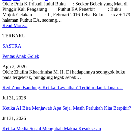
Oleh: Prita K Pribadi Judul Buku : Seekor Bebek yang Mati di
Pinggir Kali Pengarang : Puthut EA Penerbit : Buku
Mojok Cetakan : II, Februari 2016 Tebal Buku : xv + 179
halaman Puthut EA, seorang…
Read More...
TERBARU
SASTRA
Pentas Anak Golek
Agu 2, 2026
Oleh: Zhafira Khaerinnisa M. H.
Di hadapannya seonggok buku
pada tergeletak,
punggung tegak
sebab
…
Red Zone Bandung: Ketika ‘Leviathan’ Tertidur dan Jalanan…
Jul 31, 2026
Ketika AI Bisa Menjawab Apa Saja, Masih Perlukah Kita Berpikir?
Jul 31, 2026
Ketika Media Sosial Mengubah Makna Kesuksesan