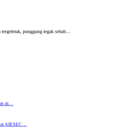
 tergeletak,
punggung tegak
sebab
…
ruh di…
ewat AIESEC…