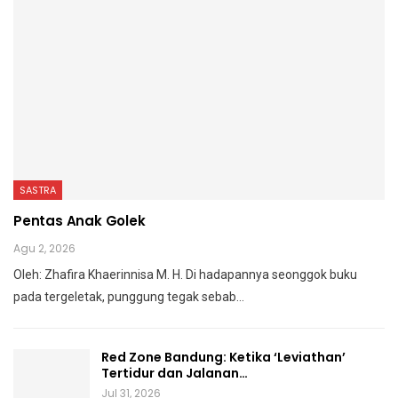
SASTRA
Pentas Anak Golek
Agu 2, 2026
Oleh: Zhafira Khaerinnisa M. H.
Di hadapannya seonggok buku
pada tergeletak,
punggung tegak
sebab
…
Red Zone Bandung: Ketika ‘Leviathan’
Tertidur dan Jalanan…
Jul 31, 2026