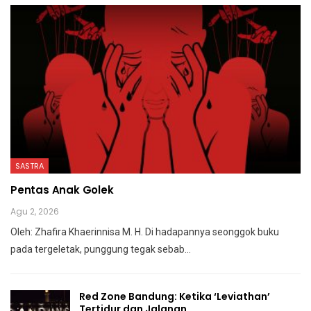
SASTRA
Pentas Anak Golek
Agu 2, 2026
Oleh: Zhafira Khaerinnisa M. H.
Di hadapannya seonggok buku
pada tergeletak,
punggung tegak
sebab
…
Red Zone Bandung: Ketika ‘Leviathan’
Tertidur dan Jalanan…