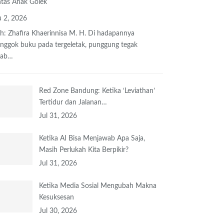
tas Anak Golek
 2, 2026
h: Zhafira Khaerinnisa M. H.
Di hadapannya
onggok buku
pada tergeletak,
punggung tegak
bab
…
Red Zone Bandung: Ketika ‘Leviathan’
Tertidur dan Jalanan…
Jul 31, 2026
Ketika AI Bisa Menjawab Apa Saja,
Masih Perlukah Kita Berpikir?
Jul 31, 2026
Ketika Media Sosial Mengubah Makna
Kesuksesan
Jul 30, 2026