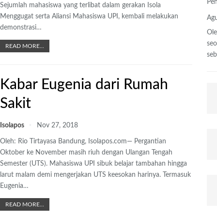
Pen
Sejumlah mahasiswa yang terlibat dalam gerakan Isola
Menggugat serta Aliansi Mahasiswa UPI, kembali melakukan
Agu
demonstrasi
…
Ole
se
READ MORE...
se
Kabar Eugenia dari Rumah
Sakit
Isolapos
Nov 27, 2018
Oleh: Rio Tirtayasa Bandung, Isolapos.com— Pergantian
Oktober ke November masih riuh dengan Ulangan Tengah
Semester (UTS). Mahasiswa UPI sibuk belajar tambahan hingga
larut malam demi mengerjakan UTS keesokan harinya. Termasuk
Eugenia…
READ MORE...