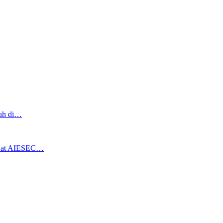
ruh di…
ewat AIESEC…