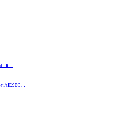
ruh di…
ewat AIESEC…