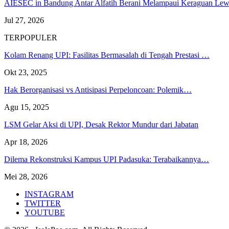
AIESEC in Bandung Antar Alfatih Berani Melampaui Keraguan L
Jul 27, 2026
TERPOPULER
Kolam Renang UPI: Fasilitas Bermasalah di Tengah Prestasi …
Okt 23, 2025
Hak Berorganisasi vs Antisipasi Perpeloncoan: Polemik…
Agu 15, 2025
LSM Gelar Aksi di UPI, Desak Rektor Mundur dari Jabatan
Apr 18, 2026
Dilema Rekonstruksi Kampus UPI Padasuka: Terabaikannya…
Mei 28, 2026
INSTAGRAM
TWITTER
YOUTUBE