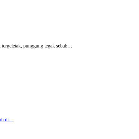
 tergeletak,
punggung tegak
sebab
…
ruh di…