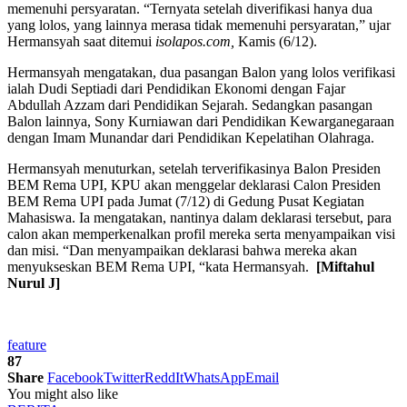
memenuhi persyaratan. “Ternyata setelah diverifikasi hanya dua
yang lolos, yang lainnya merasa tidak memenuhi persyaratan,” ujar
Hermansyah saat ditemui
isolapos.com,
Kamis (6/12).
Hermansyah mengatakan, dua pasangan Balon yang lolos verifikasi
ialah Dudi Septiadi dari Pendidikan Ekonomi dengan Fajar
Abdullah Azzam dari Pendidikan Sejarah. Sedangkan pasangan
Balon lainnya, Sony Kurniawan dari Pendidikan Kewarganegaraan
dengan Imam Munandar dari Pendidikan Kepelatihan Olahraga.
Hermansyah menuturkan, setelah terverifikasinya Balon Presiden
BEM Rema UPI, KPU akan menggelar deklarasi Calon Presiden
BEM Rema UPI pada Jumat (7/12) di Gedung Pusat Kegiatan
Mahasiswa. Ia mengatakan, nantinya dalam deklarasi tersebut, para
calon akan memperkenalkan profil mereka serta menyampaikan visi
dan misi. “Dan menyampaikan deklarasi bahwa mereka akan
menyukseskan BEM Rema UPI, “kata Hermansyah.
[Miftahul
Nurul J]
feature
87
Share
Facebook
Twitter
ReddIt
WhatsApp
Email
You might also like