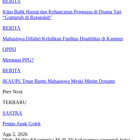
BERITA
Kilas Balik Hasrat dan Kehancuran Penguasa di Drama Tari
“Gumuruh di Rajagaluh”
BERITA
Mahasiswa Difabel Keluhkan Fasilitas Disabilitas di Kampus
OPINI
Mengapa PPG?
BERITA
IKAUPI: Tetap Bantu Mahasiswa Meski Minim Donatur
Prev
Next
TERBARU
SASTRA
Pentas Anak Golek
Agu 2, 2026
Oleh: Zhafira Khaerinnisa M. H.
Di hadapannya seonggok buku