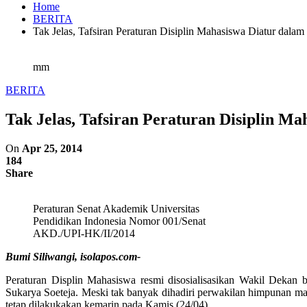
Home
BERITA
Tak Jelas, Tafsiran Peraturan Disiplin Mahasiswa Diatur dala
mm
BERITA
Tak Jelas, Tafsiran Peraturan Disiplin M
On
Apr 25, 2014
184
Share
Peraturan Senat Akademik Universitas
Pendidikan Indonesia Nomor 001/Senat
AKD./UPI-HK/II/2014
Bumi Siliwangi, isolapos.com-
Peraturan Displin Mahasiswa resmi disosialisasikan Wakil Dekan
Sukarya Soeteja. Meski tak banyak dihadiri perwakilan himpunan m
tetap dilakukakan kemarin pada Kamis (24/04).