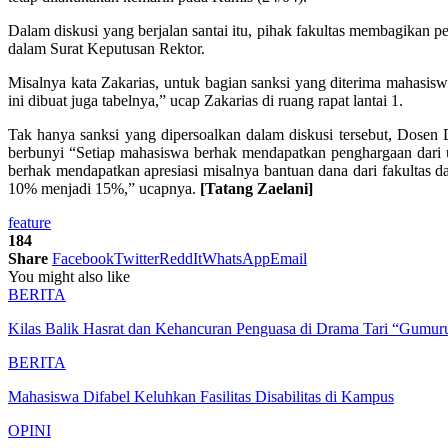
Dalam diskusi yang berjalan santai itu, pihak fakultas membagikan p
dalam Surat Keputusan Rektor.
Misalnya kata Zakarias, untuk bagian sanksi yang diterima mahasiswa
ini dibuat juga tabelnya,” ucap Zakarias di ruang rapat lantai 1.
Tak hanya sanksi yang dipersoalkan dalam diskusi tersebut, Dosen
berbunyi “Setiap mahasiswa berhak mendapatkan penghargaan dari un
berhak mendapatkan apresiasi misalnya bantuan dana dari fakultas 
10% menjadi 15%,” ucapnya.
[Tatang Zaelani]
feature
184
Share
Facebook
Twitter
ReddIt
WhatsApp
Email
You might also like
BERITA
Kilas Balik Hasrat dan Kehancuran Penguasa di Drama Tari “Gumuru
BERITA
Mahasiswa Difabel Keluhkan Fasilitas Disabilitas di Kampus
OPINI