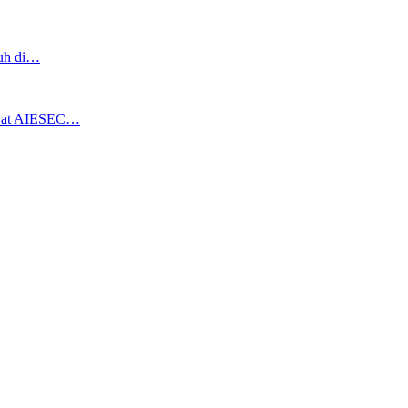
ruh di…
ewat AIESEC…