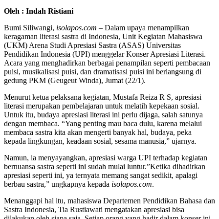
Oleh : Indah Ristiani
Bumi Siliwangi,
isolapos.com
– Dalam upaya menampilkan
keragaman literasi sastra di Indonesia, Unit Kegiatan Mahasiswa
(UKM) Arena Studi Apresiasi Sastra (ASAS) Universitas
Pendidikan Indonesia (UPI) menggelar Konser Apresiasi Literasi.
Acara yang menghadirkan berbagai penampilan seperti pembacaan
puisi, musikalisasi puisi, dan dramatisasi puisi ini berlangsung di
gedung PKM (Geugeut Winda), Jumat (22/1).
Menurut ketua pelaksana kegiatan, Mustafa Reiza R S, apresiasi
literasi merupakan pembelajaran untuk melatih kepekaan sosial.
Untuk itu, budaya apresiasi literasi ini perlu dijaga, salah satunya
dengan membaca. “Yang penting mau baca dulu, karena melalui
membaca sastra kita akan mengerti banyak hal, budaya, peka
kepada lingkungan, keadaan sosial, sesama manusia,” ujarnya.
Namun, ia menyayangkan, apresiasi warga UPI terhadap kegiatan
bernuansa sastra seperti ini sudah mulai luntur.”Ketika dihadirkan
apresiasi seperti ini, ya ternyata memang sangat sedikit, apalagi
berbau sastra,” ungkapnya kepada
isolapos.com
.
Menanggapi hal itu, mahasiswa Departemen Pendidikan Bahasa dan
Sastra Indonesia, Tia Rustiawati mengatakan apresiasi bisa
dilakukan oleh siapa saja. Setiap orang yang hadir dalam konser ini