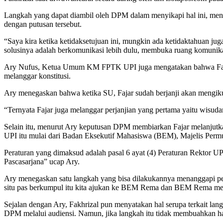
Langkah yang dapat diambil oleh DPM dalam menyikapi hal ini, me
dengan putusan tersebut.
“Saya kira ketika ketidaksetujuan ini, mungkin ada ketidaktahuan juga
solusinya adalah berkomunikasi lebih dulu, membuka ruang komunik
Ary Nufus, Ketua Umum KM FPTK UPI juga mengatakan bahwa Fajar t
melanggar konstitusi.
Ary menegaskan bahwa ketika SU, Fajar sudah berjanji akan mengikut
“Ternyata Fajar juga melanggar perjanjian yang pertama yaitu wisu
Selain itu, menurut Ary keputusan DPM membiarkan Fajar melanjutkan
UPI itu mulai dari Badan Eksekutif Mahasiswa (BEM), Majelis Per
Peraturan yang dimaksud adalah pasal 6 ayat (4) Peraturan Rektor U
Pascasarjana” ucap Ary.
Ary menegaskan satu langkah yang bisa dilakukannya menanggapi pe
situ pas berkumpul itu kita ajukan ke BEM Rema dan BEM Rema men
Sejalan dengan Ary, Fakhrizal pun menyatakan hal serupa terkait la
DPM melalui audiensi. Namun, jika langkah itu tidak membuahkan h