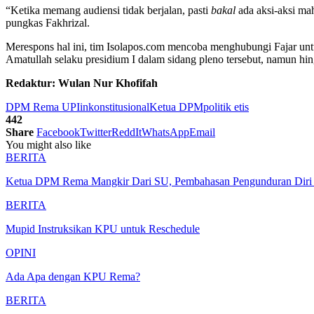
“Ketika memang audiensi tidak berjalan, pasti
bakal
ada aksi-aksi ma
pungkas Fakhrizal.
Merespons hal ini, tim Isolapos.com mencoba menghubungi Fajar un
Amatullah selaku presidium I dalam sidang pleno tersebut, namun hing
Redaktur: Wulan Nur Khofifah
DPM Rema UPI
inkonstitusional
Ketua DPM
politik etis
442
Share
Facebook
Twitter
ReddIt
WhatsApp
Email
You might also like
BERITA
Ketua DPM Rema Mangkir Dari SU, Pembahasan Pengunduran Diri
BERITA
Mupid Instruksikan KPU untuk Reschedule
OPINI
Ada Apa dengan KPU Rema?
BERITA