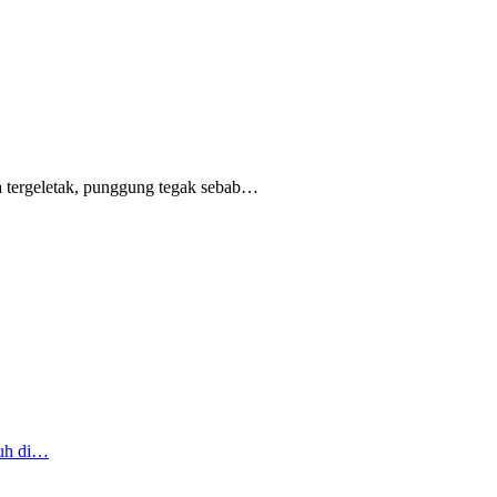
 tergeletak,
punggung tegak
sebab
…
ruh di…