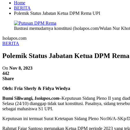
Home
BERITA
Polemik Status Jabatan Ketua DPM Rema UPI
Ilustrasi memudarnya konstitusi (Isolapos.com/Wulan Nur Khof
Isolapos.com
BERITA
Polemik Status Jabatan Ketua DPM Rema
On
Nov 8, 2023
442
Share
Oleh: Fria Sherly & Fidya Wiedya
Bumi Siliwangi,
Isolapos.com
–
Keputusan Sidang Pleno II yang di
Selasa (24/10) dianggap tidak taat konstitusi. Pasalnya, sidang te
sebagai mahasiswa S1 UPI.
Keputusan ini termuat Surat Ketetapan Sidang Pleno No:06/A-S
Rahmat Fajar Santoso merupakan Ketua DPM periode 2023 yang tela