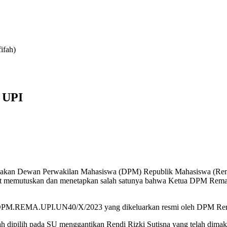
ifah)
 UPI
adakan Dewan Perwakilan Mahasiswa (DPM) Republik Mahasiswa (Rema)
rsebut memutuskan dan menetapkan salah satunya bahwa Ketua DPM Rema
Kp/DPM.REMA.UPI.UN40/X/2023 yang dikeluarkan resmi oleh DPM Re
h dipilih pada SU menggantikan Rendi Rizki Sutisna yang telah di