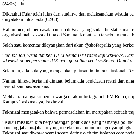
(24/06) lalu.
Diketahui Fajar telah lulus dari studinya dan melaksanakan wisuda pa
dinyatakan lulus pada (02/08).
Hal ini menjadi permasalahan sebab Fajar yang sudah berstatus m
organisasi mahasiswa di tingkat Sarjana. Keputusan tersebut menuai
Salah satu komentar dilayangkan dari akun @shofaaprilia yang berko
“
loh loh loh, wehh tumben DPM Rema UPI rame lagi wkwkwk. Kasih
wkwkwk dapet persenan IUK nya aja paling kecil se-Rema. Dapat priv
Selain itu, ada pula yang mengatakan putusan ini inkonstitusional. “
In
Namun hingga berita ini dimuat, belum ada penjelasan resmi dari 
pendidikan pascasarjana.
Melihat ramainya komentar warga di akun Instagram DPM Rema, dapa
Kampus Tasikmalaya, Fakhrizal.
Fakhrizal mengatakan bahwa permasalahan ini merupakan sebuah trag
“Kalau misalkan kita berpandangan politik ada yang namanya politik
pandang jabatan-jabatan yang merelakan ataupun mengenyampingkan pe
Fakhrizal saat diwawancarai secara daring oleh tim isolapos.com pad