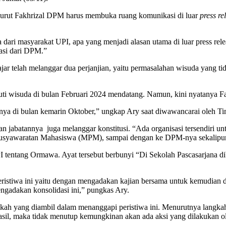
nurut Fakhrizal DPM harus membuka ruang komunikasi di luar
press re
 dari masyarakat UPI, apa yang menjadi alasan utama di luar press relea
asi dari DPM.”
elah melanggar dua perjanjian, yaitu permasalahan wisuda yang ti
i wisuda di bulan Februari 2024 mendatang. Namun, kini nyatanya Faj
danya di bulan kemarin Oktober,” ungkap Ary saat diwawancarai oleh T
 jabatannya juga melanggar konstitusi. “Ada organisasi tersendiri u
musyawaratan Mahasiswa (MPM), sampai dengan ke DPM-nya sekalipun 
PI tentang Ormawa. Ayat tersebut berbunyi “Di Sekolah Pascasarjana d
ristiwa ini yaitu dengan mengadakan kajian bersama untuk kemudian 
gadakan konsolidasi ini,” pungkas Ary.
ngkah yang diambil dalam menanggapi peristiwa ini. Menurutnya langk
asil, maka tidak menutup kemungkinan akan ada aksi yang dilakukan o