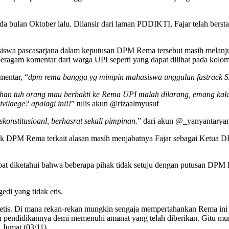
da bulan Oktober lalu. Dilansir dari laman PDDIKTI, Fajar telah bersta
ahasiswa pascasarjana dalam keputusan DPM Rema tersebut masih mela
 beragam komentar dari warga UPI seperti yang dapat dilihat pada kol
mentar, “
dpm rema bangga yg mimpin mahasiswa unggulan fastrack S2
an tuh orang mau berbakti ke Rema UPI malah dilarang, emang kala
ilaege? apalagi ini!!
” tulis akun @rizaalmyusuf
skonstitusioanl, berhasrat sekali pimpinan.
” dari akun @_yanyantarya
pihak DPM Rema terkait alasan masih menjabatnya Fajar sebagai Ketu
t diketahui bahwa beberapa pihak tidak setuju dengan putusan DPM 
edi yang tidak etis.
 etis. Di mana rekan-rekan mungkin sengaja mempertahankan Rema ini di
ndidikannya demi memenuhi amanat yang telah diberikan. Gitu mungkin
a Jumat (03/11).