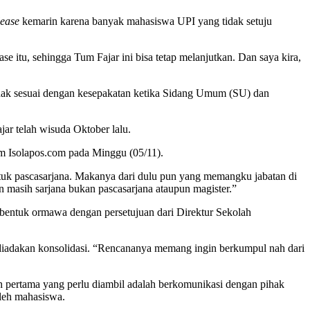
lease
kemarin karena banyak mahasiswa UPI yang tidak setuju
se itu, sehingga Tum Fajar ini bisa tetap melanjutkan. Dan saya kira,
dak sesuai dengan kesepakatan ketika Sidang Umum (SU) dan
ar telah wisuda Oktober lalu.
im Isolapos.com pada Minggu (05/11).
ntuk pascasarjana. Makanya dari dulu pun yang memangku jabatan di
masih sarjana bukan pascasarjana ataupun magister.”
ibentuk ormawa dengan persetujuan dari Direktur Sekolah
diadakan konsolidasi. “Rencananya memang ingin berkumpul nah dari
ah pertama yang perlu diambil adalah berkomunikasi dengan pihak
leh mahasiswa.