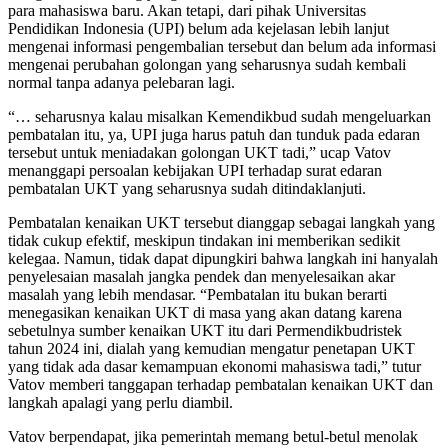
para mahasiswa baru. Akan tetapi, dari pihak Universitas
Pendidikan Indonesia (UPI) belum ada kejelasan lebih lanjut
mengenai informasi pengembalian tersebut dan belum ada informasi
mengenai perubahan golongan yang seharusnya sudah kembali
normal tanpa adanya pelebaran lagi.
“… seharusnya kalau misalkan Kemendikbud sudah mengeluarkan
pembatalan itu, ya, UPI juga harus patuh dan tunduk pada edaran
tersebut untuk meniadakan golongan UKT tadi,” ucap Vatov
menanggapi persoalan kebijakan UPI terhadap surat edaran
pembatalan UKT yang seharusnya sudah ditindaklanjuti.
Pembatalan kenaikan UKT tersebut dianggap sebagai langkah yang
tidak cukup efektif, meskipun tindakan ini memberikan sedikit
kelegaa. Namun, tidak dapat dipungkiri bahwa langkah ini hanyalah
penyelesaian masalah jangka pendek dan menyelesaikan akar
masalah yang lebih mendasar. “Pembatalan itu bukan berarti
menegasikan kenaikan UKT di masa yang akan datang karena
sebetulnya sumber kenaikan UKT itu dari Permendikbudristek
tahun 2024 ini, dialah yang kemudian mengatur penetapan UKT
yang tidak ada dasar kemampuan ekonomi mahasiswa tadi,” tutur
Vatov memberi tanggapan terhadap pembatalan kenaikan UKT dan
langkah apalagi yang perlu diambil.
Vatov berpendapat, jika pemerintah memang betul-betul menolak