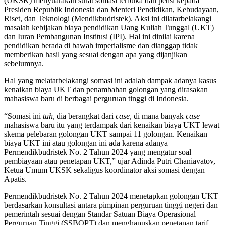
(UKSK) menyuarakan surat somasi terbuka dan petisi kepada
Presiden Republik Indonesia dan Menteri Pendidikan, Kebudayaan,
Riset, dan Teknologi (Mendikbudristek). Aksi ini dilatarbelakangi
masalah kebijakan biaya pendidikan Uang Kuliah Tunggal (UKT)
dan Iuran Pembangunan Institusi (IPI). Hal ini dinilai karena
pendidikan berada di bawah imperialisme dan dianggap tidak
memberikan hasil yang sesuai dengan apa yang dijanjikan
sebelumnya.
Hal yang melatarbelakangi somasi ini adalah dampak adanya kasus
kenaikan biaya UKT dan penambahan golongan yang dirasakan
mahasiswa baru di berbagai perguruan tinggi di Indonesia.
“Somasi ini
tuh
, dia berangkat dari
case
, di mana banyak
case
mahasiswa baru itu yang terdampak dari kenaikan biaya UKT lewat
skema pelebaran golongan UKT sampai 11 golongan. Kenaikan
biaya UKT ini atau golongan ini ada karena adanya
Permendikbudristek No. 2 Tahun 2024 yang mengatur soal
pembiayaan atau penetapan UKT,” ujar Adinda Putri Chaniavatov,
Ketua Umum UKSK sekaligus koordinator aksi somasi dengan
Apatis.
Permendikbudristek No. 2 Tahun 2024 menetapkan golongan UKT
berdasarkan konsultasi antara pimpinan perguruan tinggi negeri dan
pemerintah sesuai dengan Standar Satuan Biaya Operasional
Perguruan Tinggi (SSBOPT) dan menghapuskan penetapan tarif