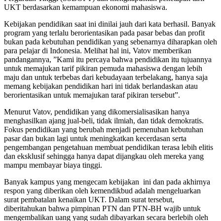
UKT berdasarkan kemampuan ekonomi mahasiswa.
Kebijakan pendidikan saat ini dinilai jauh dari kata berhasil. Banyak
program yang terlalu berorientasikan pada pasar bebas dan profit
bukan pada kebutuhan pendidikan yang sebenarnya diharapkan oleh
para pelajar di Indonesia. Melihat hal ini, Vatov memberikan
pandangannya, ”Kami itu percaya bahwa pendidikan itu tujuannya
untuk memajukan tarif pikiran pemuda mahasiswa dengan lebih
maju dan untuk terbebas dari kebudayaan terbelakang, hanya saja
memang kebijakan pendidikan hari ini tidak berlandaskan atau
berorientasikan untuk memajukan taraf pikiran tersebut”.
Menurut Vatov, pendidikan yang dikomersialisasikan hanya
menghasilkan ajang jual-beli, tidak ilmiah, dan tidak demokratis.
Fokus pendidikan yang berubah menjadi pemenuhan kebutuhan
pasar dan bukan lagi untuk meningkatkan kecerdasan serta
pengembangan pengetahuan membuat pendidikan terasa lebih elitis
dan eksklusif sehingga hanya dapat dijangkau oleh mereka yang
mampu membayar biaya tinggi.
Banyak kampus yang mengecam kebijakan ini dan pada akhirnya
respon yang diberikan oleh kemendikbud adalah mengeluarkan
surat pembatalan kenaikan UKT. Dalam surat tersebut,
diberitahukan bahwa pimpinan PTN dan PTN-BH wajib untuk
mengembalikan uang yang sudah dibayarkan secara berlebih oleh