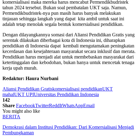
komersialisasi maka mereka harus mencabut Permendikbudristek
tahun 2024 tersebut. Bukan soal pembatalan UKT saja. Namun,
Permendikbudristek-nya pun masih harus banyak melakukan
tinjauan sehingga langkah yang dapat kita ambil untuk saat ini
adalah tetap menolak segala bentuk komersialisasi pendidikan.
Dengan dilayangkannya somasi dari Aliansi Pendidikan Gratis yang
serentak dilakukan diberbagai kota di Indonesia ini, diharapkan
pendidikan di Indonesia dapat kembali mengutamakan peningkatan
kecerdasan dan kesejahteraan masyarakat secara inklusif dan merata.
Pendidikan harus menjadi alat untuk membebaskan masyarakat dari
ketertinggalan dan kebodohan, bukan hanya untuk mencetak tenaga
kerja upah murah.
Redaktur: Haura Nurbani
Aliansi Pendidikan Gratis
komersialisasi pendidikan
UKT
mahal
UKT UPI
Universitas Pendidikan Indonesia
142
Share
Facebook
Twitter
ReddIt
WhatsApp
Email
You might also like
BERITA
Demokrasi dalam Institusi Pendidikan: Dari Komersialisasi Menjadi
Pembungkaman