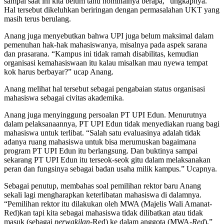
sampai saat ini kita belum tahu nominalnya berapa,” ungkapnya.
Hal tersebut dikeluhkan beriringan dengan permasalahan UKT yang
masih terus berulang.
Anang juga menyebutkan bahwa UPI juga belum maksimal dalam
pemenuhan hak-hak mahasiswanya, misalnya pada aspek sarana
dan prasarana. “Kampus ini tidak ramah disabilitas, kemudian
organisasi kemahasiswaan itu kalau misalkan mau nyewa tempat
kok harus berbayar?” ucap Anang.
Anang melihat hal tersebut sebagai pengabaian status organisasi
mahasiswa sebagai civitas akademika.
Anang juga menyinggung persoalan PT UPI Edun. Menurutnya
dalam pelaksanaannya, PT UPI Edun tidak menyediakan ruang bagi
mahasiswa untuk terlibat. “Salah satu evaluasinya adalah tidak
adanya ruang mahasiswa untuk bisa merumuskan bagaimana
program PT UPI Edun itu berlangsung. Dan buktinya sampai
sekarang PT UPI Edun itu terseok-seok gitu dalam melaksanakan
peran dan fungsinya sebagai badan usaha milik kampus.” Ucapnya.
Sebagai penutup, membahas soal pemilihan rektor baru Anang
sekali lagi mengharapkan keterlibatan mahasiswa di dalamnya.
“Pemilihan rektor itu dilakukan oleh MWA (Majelis Wali Amanat-
Red)kan tapi kita sebagai mahasiswa tidak dilibatkan atau tidak
masuk (sebagai
perwakilan-
Red) ke dalam anggota (MWA
-Red
),”