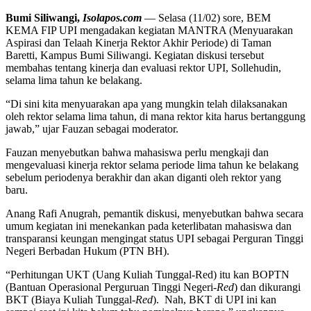
Bumi Siliwangi,
Isolapos.com
— Selasa (11/02) sore, BEM
KEMA FIP UPI mengadakan kegiatan MANTRA (Menyuarakan
Aspirasi dan Telaah Kinerja Rektor Akhir Periode) di Taman
Baretti, Kampus Bumi Siliwangi. Kegiatan diskusi tersebut
membahas tentang kinerja dan evaluasi rektor UPI, Sollehudin,
selama lima tahun ke belakang.
“Di sini kita menyuarakan apa yang mungkin telah dilaksanakan
oleh rektor selama lima tahun, di mana rektor kita harus bertanggung
jawab,” ujar Fauzan sebagai moderator.
Fauzan menyebutkan bahwa mahasiswa perlu mengkaji dan
mengevaluasi kinerja rektor selama periode lima tahun ke belakang
sebelum periodenya berakhir dan akan diganti oleh rektor yang
baru.
Anang Rafi Anugrah, pemantik diskusi, menyebutkan bahwa secara
umum kegiatan ini menekankan pada keterlibatan mahasiswa dan
transparansi keungan mengingat status UPI sebagai Perguran Tinggi
Negeri Berbadan Hukum (PTN BH).
“Perhitungan UKT (Uang Kuliah Tunggal-Red) itu kan BOPTN
(Bantuan Operasional Perguruan Tinggi Negeri
-Red
) dan dikurangi
BKT (Biaya Kuliah Tunggal
-Red
). Nah, BKT di UPI ini kan