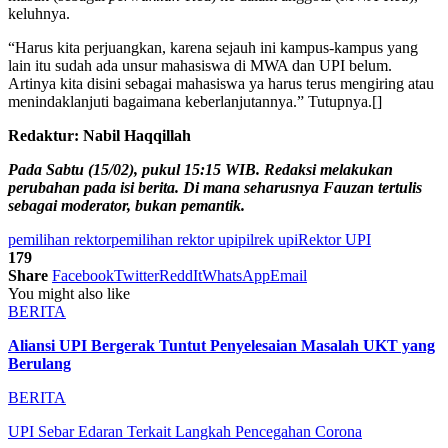
keluhnya.
“Harus kita perjuangkan, karena sejauh ini kampus-kampus yang
lain itu sudah ada unsur mahasiswa di MWA dan UPI belum.
Artinya kita disini sebagai mahasiswa ya harus terus mengiring atau
menindaklanjuti bagaimana keberlanjutannya.” Tutupnya.[]
Redaktur: Nabil Haqqillah
Pada Sabtu (15/02), pukul 15:15 WIB. Redaksi melakukan
perubahan pada isi berita. Di mana seharusnya Fauzan tertulis
sebagai moderator, bukan pemantik.
pemilihan rektor
pemilihan rektor upi
pilrek upi
Rektor UPI
179
Share
Facebook
Twitter
ReddIt
WhatsApp
Email
You might also like
BERITA
Aliansi UPI Bergerak Tuntut Penyelesaian Masalah UKT yang
Berulang
BERITA
UPI Sebar Edaran Terkait Langkah Pencegahan Corona