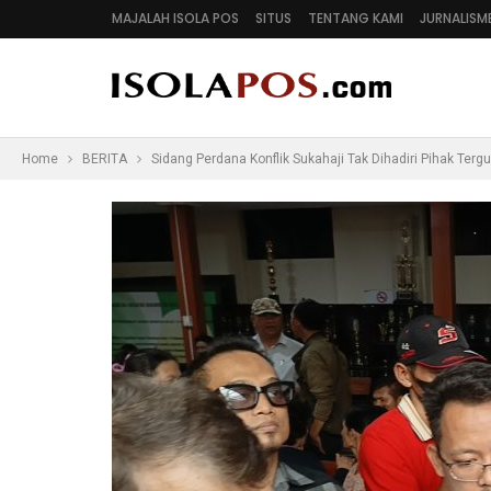
MAJALAH ISOLA POS
SITUS
TENTANG KAMI
JURNALISM
Home
BERITA
Sidang Perdana Konflik Sukahaji Tak Dihadiri Pihak Terg