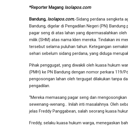
*Reporter Magang
Isolapos.com
Bandung,
Isolapos.com
,-Sidang perdana sengketa ag
Bandung, digelar di Pengadilan Negeri (PN) Bandung p
pagar seng di atas lahan yang dipermasalahkan oleh
milik (SHM) atas nama klien mereka. Tindakan ini m
tersebut selama puluhan tahun. Ketegangan semakin
sehari sebelum sidang perdana, yang diduga merupa
Pihak penggugat, yang diwakili oleh kuasa hukum w
(PMH) ke PN Bandung dengan nomor perkara 119/Pd
pengosongan lahan oleh tergugat dilakukan tanpa das
pengadilan.
“Mereka memasang pagar seng dan mengosongkan lah
sewenang-wenang… Inilah inti masalahnya. Oleh seba
jelas Freddy Panggabean, salah seorang kuasa huku
Freddy, selaku kuasa hukum warga, menegaskan ba