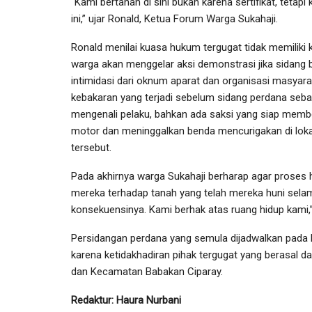
“Kami bertahan di sini bukan karena sertifikat, teta
ini,” ujar Ronald, Ketua Forum Warga Sukahaji.
Ronald menilai kuasa hukum tergugat tidak memili
warga akan menggelar aksi demonstrasi jika sidang 
intimidasi dari oknum aparat dan organisasi masya
kebakaran yang terjadi sebelum sidang perdana seba
mengenali pelaku, bahkan ada saksi yang siap memb
motor dan meninggalkan benda mencurigakan di lokasi
tersebut.
Pada akhirnya warga Sukahaji berharap agar proses 
mereka terhadap tanah yang telah mereka huni selam
konsekuensinya. Kami berhak atas ruang hidup kami,
Persidangan perdana yang semula dijadwalkan pada Ka
karena ketidakhadiran pihak tergugat yang berasal da
dan Kecamatan Babakan Ciparay.
Redaktur: Haura Nurbani