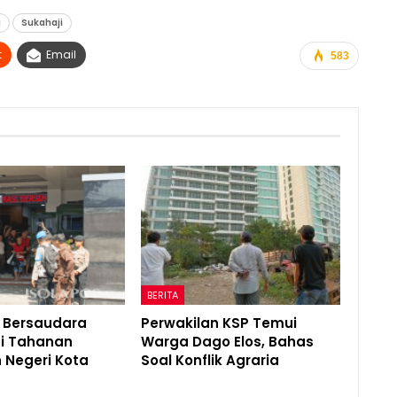
a
Sukahaji
t
Email
583
BERITA
r Bersaudara
Perwakilan KSP Temui
i Tahanan
Warga Dago Elos, Bahas
 Negeri Kota
Soal Konflik Agraria