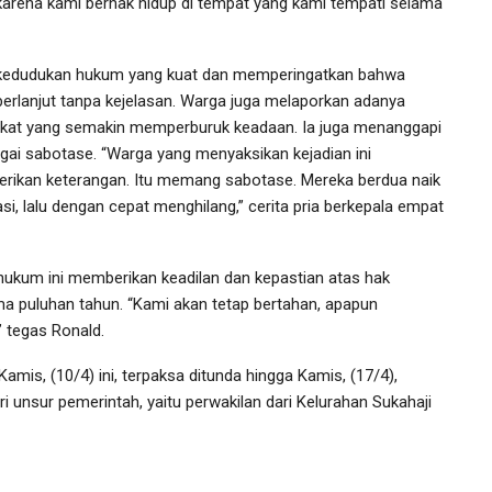
pi karena kami berhak hidup di tempat yang kami tempati selama
ki kedudukan hukum yang kuat dan memperingatkan bahwa
berlanjut tanpa kejelasan. Warga juga melaporkan adanya
rakat yang semakin memperburuk keadaan. Ia juga menanggapi
gai sabotase. “Warga yang menyaksikan kejadian ini
erikan keterangan. Itu memang sabotase. Mereka berdua naik
, lalu dengan cepat menghilang,” cerita pria berkepala empat
hukum ini memberikan keadilan dan kepastian atas hak
a puluhan tahun. “Kami akan tetap bertahan, apapun
” tegas Ronald.
mis, (10/4) ini, terpaksa ditunda hingga Kamis, (17/4),
ri unsur pemerintah, yaitu perwakilan dari Kelurahan Sukahaji