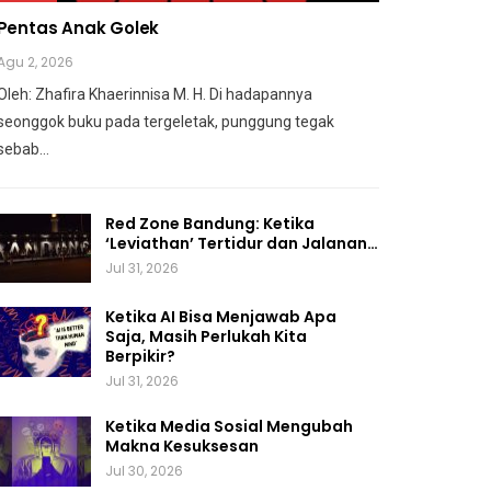
Pentas Anak Golek
Agu 2, 2026
Oleh: Zhafira Khaerinnisa M. H.
Di hadapannya
seonggok buku
pada tergeletak,
punggung tegak
sebab
…
Red Zone Bandung: Ketika
‘Leviathan’ Tertidur dan Jalanan…
Jul 31, 2026
Ketika AI Bisa Menjawab Apa
Saja, Masih Perlukah Kita
Berpikir?
Jul 31, 2026
Ketika Media Sosial Mengubah
Makna Kesuksesan
Jul 30, 2026