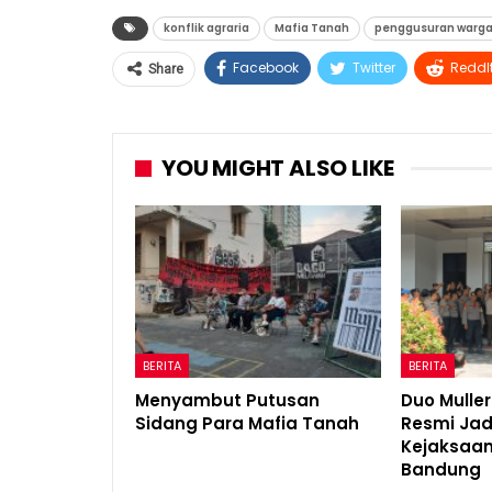
konflik agraria
Mafia Tanah
penggusuran warg
Facebook
Twitter
ReddI
Share
YOU MIGHT ALSO LIKE
BERITA
BERITA
Menyambut Putusan
Duo Mulle
Sidang Para Mafia Tanah
Resmi Jad
Kejaksaan
Bandung