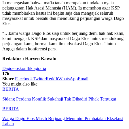
Ia menegaskan bahwa mafia tanah merupakan tindakan nyata
pelanggaran Hak Asasi Manusia (HAM). Ia memohon agar KSP
tidak membiarkan kasus ini begitu saja dan mengajak seluruh
masyarakat untuk bersatu dan mendukung perjuangan warga Dago
Elos.
“…kami warga Dago Elos siap untuk berjuang demi hak hak kami,
kami mengajak KSP dan masyarakat Dago Elos untuk mendukung
perjuangan kami, hormat kami tim advokasi Dago Elos.” tutup
Angga dalam konferensi pers.
Redaktur : Harven Kawatu
Dagoelos
konflik agraria
176
Share
Facebook
Twitter
ReddIt
WhatsApp
Email
You might also like
BERITA
Sidang Perdana Konflik Sukahaji Tak Dihadiri Pihak Tergugat
BERITA
Warga Dago Elos Masih Berjuang Menuntut Pembatalan Eksekusi
Lahan