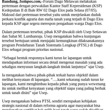
Bandung,
Isolapos.com,
–
Forum Dago Melawan melakukan
pertemuan dengan perwakilan Kantor Staff Kepresidenan (KSP)
Kedeputian II di Bale RW 02 Dago Elos pada Selasa (07/05).
Maksud dari pertemuan tersebut yaitu untuk menjelaskan duduk
perkara konflik agraria dan mafia tanah yang terjadi di Dago Elos
kepada KSP agar segera merespon pengaduan warga Dago Elos.
Dalam pertemuan tersebut, pihak KSP diwakili oleh Usep Setiawan
dan Sahat M. Lumbanraja. Usep mengatakan bahwa kunjungan
tersebut bertujuan untuk menjajaki kemungkinan dilaksanakannya
program Pendaftaran Tanah Sistematis Lengkap (PTSL) di Dago
Elos sebagai program prioritas nasional.
“Sebagai bentuk responnya kami turun ke lapangan untuk
mendapatkan informasi secara detail mengenai masalah yang ada
sekaligus menyusun langkah-langkah tindak lanjutnya” ujar Usep.
Ia mengatakan bahwa pihak-pihak terkait harus objektif dalam
melihat kenyataan di lapangan. “….kami sekarang sudah turun ke
lapangan, kami menghimbau kepada pihak yang punya wewenang
itu untuk melihat kenyataan yang objektif siapa yang paling berhak
untuk tanah disini” ujar Usep.
Usep mengatakan bahwa PTSL sendiri merupakan kebijakan
strategis nasional di dalam reforma agraria agar masyarakat bisa
mendapatkan sertifikat hak milik bagi tanah yang sudah dijadikan