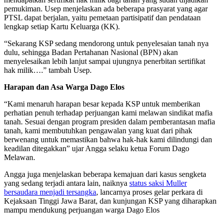
pemukiman. Usep menjelaskan ada beberapa prasyarat yang agar
PTSL dapat berjalan, yaitu pemetaan partisipatif dan pendataan
lengkap setiap Kartu Keluarga (KK).
“Sekarang KSP sedang mendorong untuk penyelesaian tanah nya
dulu, sehingga Badan Pertahanan Nasional (BPN) akan
menyelesaikan lebih lanjut sampai ujungnya penerbitan sertifikat
hak milik….” tambah Usep.
Harapan dan Asa Warga Dago Elos
“Kami menaruh harapan besar kepada KSP untuk memberikan
perhatian penuh terhadap perjuangan kami melawan sindikat mafia
tanah. Sesuai dengan program presiden dalam pemberantasan mafia
tanah, kami membutuhkan pengawalan yang kuat dari pihak
berwenang untuk memastikan bahwa hak-hak kami dilindungi dan
keadilan ditegakkan” ujar Angga selaku ketua Forum Dago
Melawan.
Angga juga menjelaskan beberapa kemajuan dari kasus sengketa
yang sedang terjadi antara lain, naiknya
status saksi Muller
bersaudara menjadi tersangka
, lancarnya proses gelar perkara di
Kejaksaan Tinggi Jawa Barat, dan kunjungan KSP yang diharapkan
mampu mendukung perjuangan warga Dago Elos