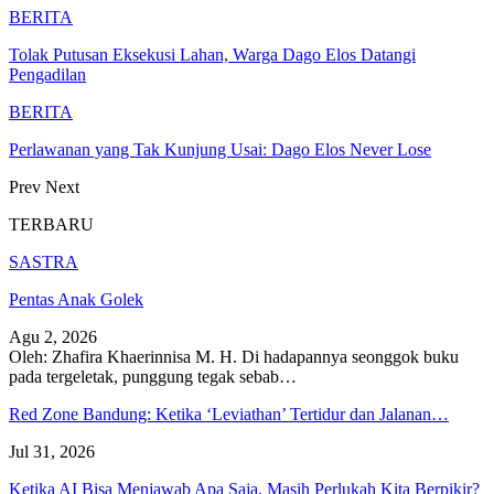
BERITA
Tolak Putusan Eksekusi Lahan, Warga Dago Elos Datangi
Pengadilan
BERITA
Perlawanan yang Tak Kunjung Usai: Dago Elos Never Lose
Prev
Next
TERBARU
SASTRA
Pentas Anak Golek
Agu 2, 2026
Oleh: Zhafira Khaerinnisa M. H.
Di hadapannya seonggok buku
pada tergeletak,
punggung tegak
sebab
…
Red Zone Bandung: Ketika ‘Leviathan’ Tertidur dan Jalanan…
Jul 31, 2026
Ketika AI Bisa Menjawab Apa Saja, Masih Perlukah Kita Berpikir?