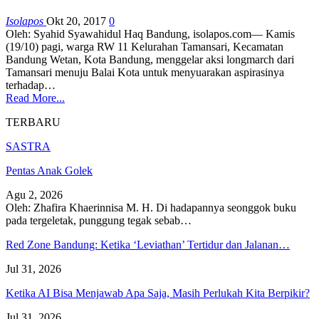
Isolapos
Okt 20, 2017
0
Oleh: Syahid Syawahidul Haq Bandung, isolapos.com— Kamis
(19/10) pagi, warga RW 11 Kelurahan Tamansari, Kecamatan
Bandung Wetan, Kota Bandung, menggelar aksi longmarch dari
Tamansari menuju Balai Kota untuk menyuarakan aspirasinya
terhadap…
Read More...
TERBARU
SASTRA
Pentas Anak Golek
Agu 2, 2026
Oleh: Zhafira Khaerinnisa M. H.
Di hadapannya seonggok buku
pada tergeletak,
punggung tegak
sebab
…
Red Zone Bandung: Ketika ‘Leviathan’ Tertidur dan Jalanan…
Jul 31, 2026
Ketika AI Bisa Menjawab Apa Saja, Masih Perlukah Kita Berpikir?
Jul 31, 2026